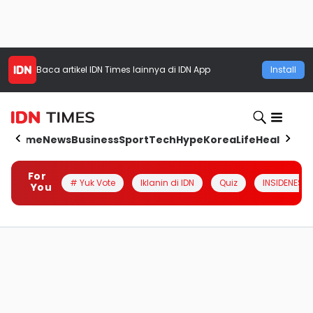
Baca artikel
IDN Times
lainnya di IDN App
Install
Home
News
Business
Sport
Tech
Hype
Korea
Life
Health
Aut
For
# Yuk Vote
Iklanin di IDN
Quiz
INSIDENESIA
You