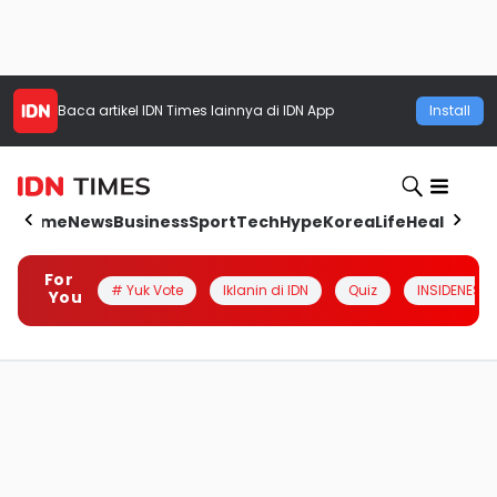
Baca artikel
IDN Times
lainnya di IDN App
Install
Home
News
Business
Sport
Tech
Hype
Korea
Life
Health
Aut
For
# Yuk Vote
Iklanin di IDN
Quiz
INSIDENESIA
You