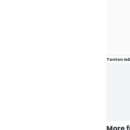
Tonton leb
More 