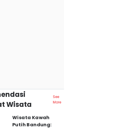
endasi
See
t Wisata
More
Wisata Kawah
Putih Bandung: