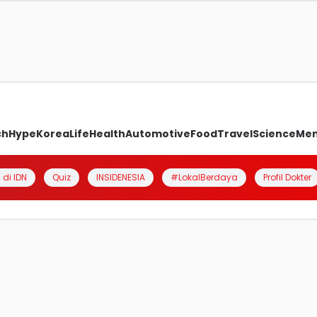
ch
Hype
Korea
Life
Health
Automotive
Food
Travel
Science
Me
 di IDN
Quiz
INSIDENESIA
#LokalBerdaya
Profil Dokter