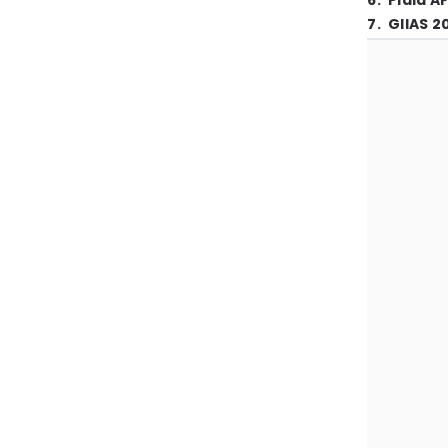
6
.
Piala A
7
.
GIIAS 2