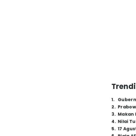
Trendi
1
.
Gubern
2
.
Prabow
3
.
Makan B
4
.
Nilai T
5
.
17 Agus