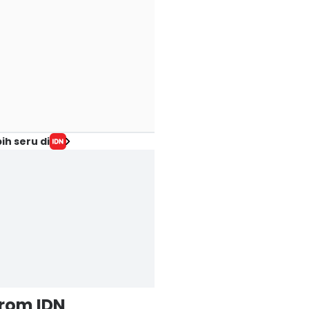
ih seru di
from IDN