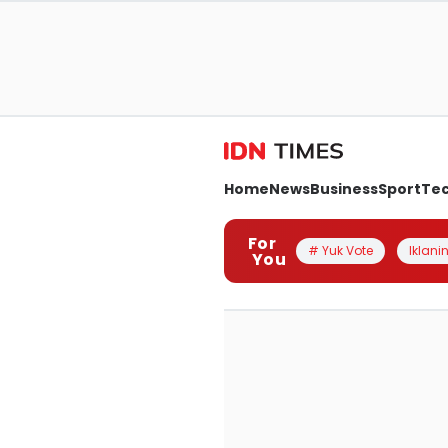
Home
News
Business
Sport
Te
For
# Yuk Vote
Iklanin
You