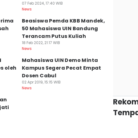
07 Feb 2024, 17:40 WIB
News
erima
Beasiswa Pemda KBB Mandek,
sah
50 Mahasiswa UIN Bandung
Terancam Putus Kuliah
18 Feb 2022, 21:17 WIB
News
N
Mahasiswa UIN Demo Minta
s oleh
Kampus Segera Pecat Empat
Dosen Cabul
02 Apr 2019, 15:15 WIB
News
kan
Rekom
jati
Tempa