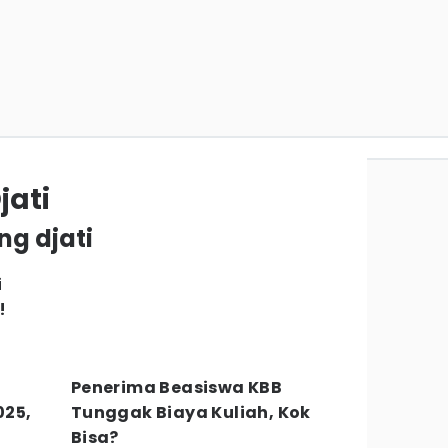
jati
ng djati
i
!
Penerima Beasiswa KBB
025,
Tunggak Biaya Kuliah, Kok
Bisa?