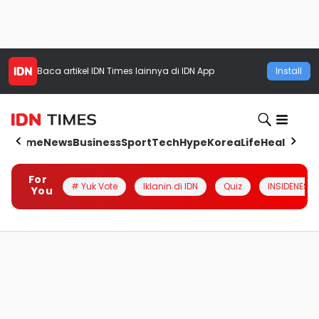
Baca artikel
IDN Times
lainnya di IDN App
Install
Home
News
Business
Sport
Tech
Hype
Korea
Life
Health
Aut
For
# Yuk Vote
Iklanin di IDN
Quiz
INSIDENESIA
You