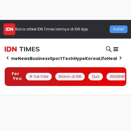
Baca artikel
IDN Times
lainnya di IDN App
Install
Home
News
Business
Sport
Tech
Hype
Korea
Life
Health
Aut
For
# Yuk Vote
Iklanin di IDN
Quiz
INSIDENESIA
You