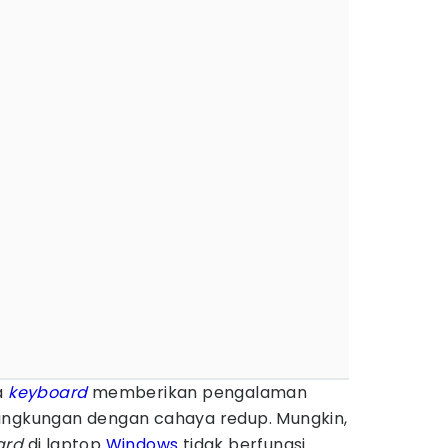
a
keyboard
memberikan pengalaman
ingkungan dengan cahaya redup. Mungkin,
ard
di laptop
Windows
tidak berfungsi.