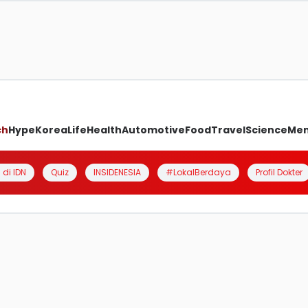
ch
Hype
Korea
Life
Health
Automotive
Food
Travel
Science
Me
 di IDN
Quiz
INSIDENESIA
#LokalBerdaya
Profil Dokter