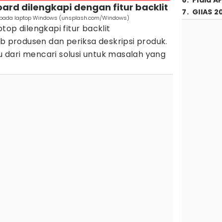
6
.
Piala A
ard dilengkapi dengan fitur backlit
7
.
GIIAS 2
r pada laptop Windows (unsplash.com/Windows)
op dilengkapi fitur backlit
web produsen dan periksa deskripsi produk.
dari mencari solusi untuk masalah yang