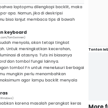
 bahwa laptopmu dilengkapi backlit, maka
pa-apa. Namun, jika di deskripsi
amu bisa lanjut membaca tips di bawah
an keyboard
els.com/TomSwinnen)
sudah menyala, akan tetapi tingkat
ah. Untuk meningkatkan kecerahan,
Tonton leb
uminasi di atasnya. Tuts ini biasanya
ard
dan tombol fungsi lainnya.
gan tombol Fn untuk menelusuri berbagai
Kamu mungkin perlu menambahkan
 maksimum agar lampu backlit menyala
eras
m/Windows)
sebabkan karena masalah perangkat keras
More 