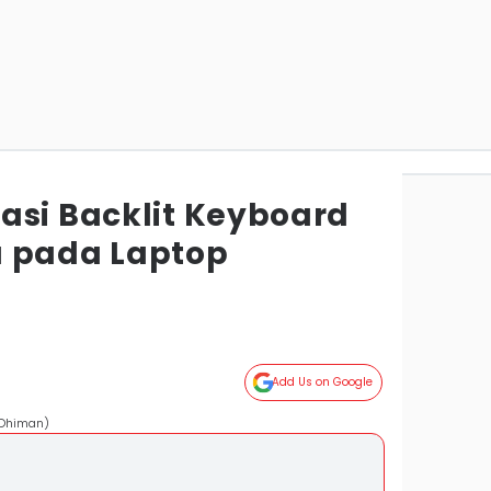
asi Backlit Keyboard
a pada Laptop
Add Us on Google
 Dhiman)