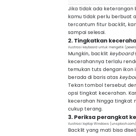
Jika tidak ada keterangan
kamu tidak perlu berbuat a
tercantum fitur backlit, k
sampai selesai.
2. Tingkatkan kecerah
ilustrasi keyboard untuk mengetik (pex
Mungkin, backlit
keyboard
kecerahannya terlalu rend
temukan tuts dengan ikon il
berada di baris atas
keybo
Tekan tombol tersebut den
opsi tingkat kecerahan. 
kecerahan hingga tingkat
cukup terang.
3. Periksa perangkat k
ilustrasi laptop Windows (unsplash.co
Backlit yang mati bisa di