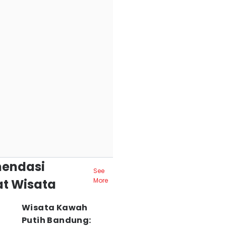
endasi
See
t Wisata
More
Wisata Kawah
Putih Bandung: