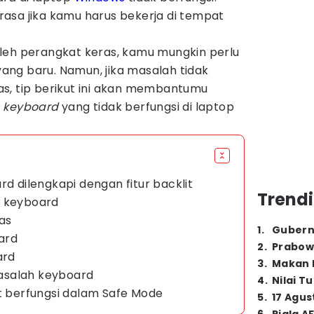
asa jika kamu harus bekerja di tempat
leh perangkat keras, kamu mungkin perlu
ng baru. Namun, jika masalah tidak
s, tip berikut ini akan membantumu
t
keyboard
yang tidak berfungsi di laptop
rd dilengkapi dengan fitur backlit
Trendi
n keyboard
as
1
.
Gubern
oard
2
.
Prabow
ard
3
.
Makan B
asalah keyboard
4
.
Nilai T
it berfungsi dalam Safe Mode
5
.
17 Agus