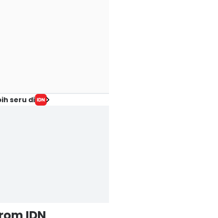
ih seru di
from IDN