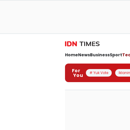
Home
News
Business
Sport
Te
For
# Yuk Vote
Iklanin
You