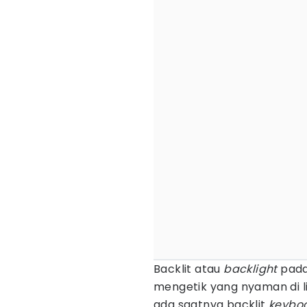
Backlit atau
backlight
pad
mengetik yang nyaman di l
ada saatnya backlit
keybo