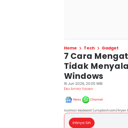
Home
Tech
Gadget
7 Cara Mengat
Tidak Menyal
Windows
16 Jun 2026, 20:05 WIB
Eka Amira Yasien
News
Channel
ilustrasi keyboard (unsplash.com/Aryan
Intinya Sih