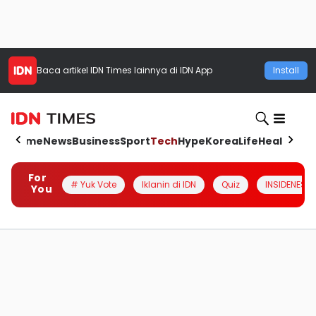
Baca artikel
IDN Times
lainnya di IDN App
Install
Home
News
Business
Sport
Tech
Hype
Korea
Life
Health
Aut
For
# Yuk Vote
Iklanin di IDN
Quiz
INSIDENESIA
You