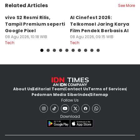
Related Articles
See More
vivo S2 Resmi Rilis,
AI Cinefest 2026:
7
Tampil Premium seperti
Telkomsel Jaring Karya
M
Google Pixel
Film Pendek Berbasis AI
d
08 Agu 2026, 10:18 WIB
08 Agu 2026, 09:15 WIB
08
Tech
Tech
Te
About Us
Editorial Team
Contact Us
Terms of Services
Pedoman Media Siber
Index
Sitemap
Follow Us
Download