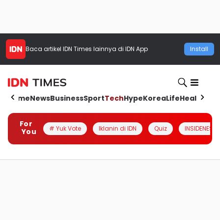
Baca artikel
IDN Times
lainnya di IDN App
Install
Home
News
Business
Sport
Tech
Hype
Korea
Life
Health
Aut
For
# Yuk Vote
Iklanin di IDN
Quiz
INSIDENESIA
You