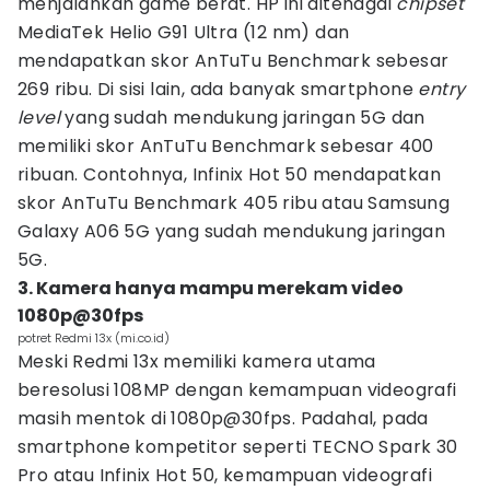
menjalankan game berat. HP ini ditenagai
chipset
MediaTek Helio G91 Ultra (12 nm) dan
mendapatkan skor AnTuTu Benchmark sebesar
269 ribu. Di sisi lain, ada banyak smartphone
entry
level
yang sudah mendukung jaringan 5G dan
memiliki skor AnTuTu Benchmark sebesar 400
ribuan. Contohnya, Infinix Hot 50 mendapatkan
skor AnTuTu Benchmark 405 ribu atau Samsung
Galaxy A06 5G yang sudah mendukung jaringan
5G.
‎3. Kamera hanya mampu merekam video
1080p@30fps
potret Redmi 13x (mi.co.id)
Meski Redmi 13x memiliki kamera utama
beresolusi 108MP dengan kemampuan videografi
masih mentok di 1080p@30fps. Padahal, pada
smartphone kompetitor seperti TECNO Spark 30
Pro atau Infinix Hot 50, kemampuan videografi