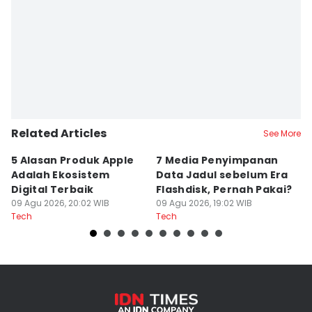
Related Articles
See More
5 Alasan Produk Apple
7 Media Penyimpanan
C
Adalah Ekosistem
Data Jadul sebelum Era
K
Digital Terbaik
Flashdisk, Pernah Pakai?
T
09 Agu 2026, 20:02 WIB
09 Agu 2026, 19:02 WIB
09
Tech
Tech
Te