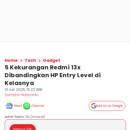
Home
Tech
Gadget
5 Kekurangan Redmi 13x
Dibandingkan HP Entry Level di
Kelasnya
01 Jun 2025, 15:22 WIB
Sumahir Hidayanto
News
Channel
Add Us on Google
potret Redmi 13x (mi.co.id)
Intinya Sih