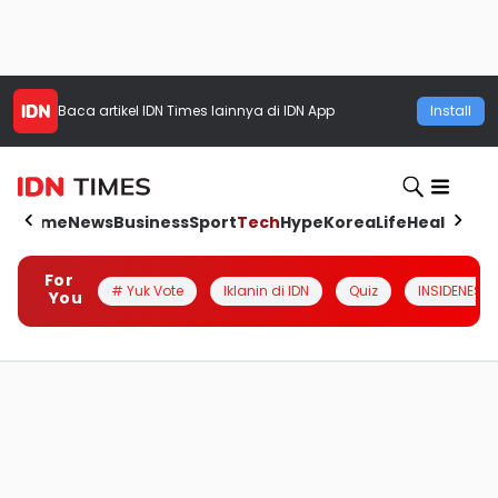
Baca artikel
IDN Times
lainnya di IDN App
Install
Home
News
Business
Sport
Tech
Hype
Korea
Life
Health
Aut
For
# Yuk Vote
Iklanin di IDN
Quiz
INSIDENESIA
You