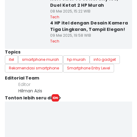
Duel Ketat 2 HP Murah
08 Mei 2025, 15:22 WIB
Tech
4 HP itel dengan Desain Kamera
Tiga Lingkaran, Tampil Elegan!
09 Mei 2025, 19:58 WIB
Tech
Topics
itel
smartphone murah
hp murah
info gadget
Rekomendasi smartphone
Smartphone Entry Level
Editorial Team
Editor
Hilman Azis
Tonton lebih seru di