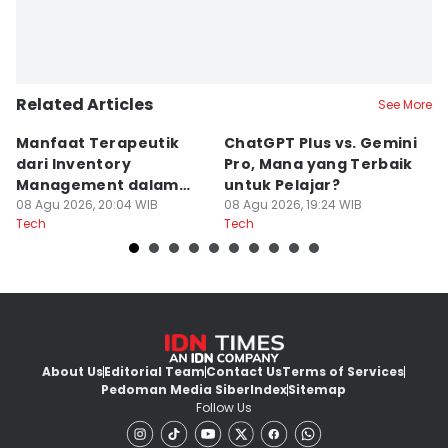
Related Articles
See More
Manfaat Terapeutik
ChatGPT Plus vs. Gemini
T
dari Inventory
Pro, Mana yang Terbaik
N
Management dalam
untuk Pelajar?
T
Cozy Game
08 Agu 2026, 20:04 WIB
08 Agu 2026, 19:24 WIB
08
Tech
Tech
Te
About Us
Editorial Team
Contact Us
Terms of Services
Pedoman Media Siber
Index
Sitemap
Follow Us