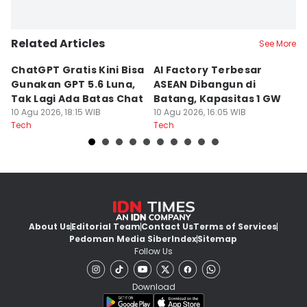
Related Articles
See More
ChatGPT Gratis Kini Bisa
AI Factory Terbesar
5
Gunakan GPT 5.6 Luna,
ASEAN Dibangun di
M
Tak Lagi Ada Batas Chat
Batang, Kapasitas 1 GW
P
10 Agu 2026, 18:15 WIB
10 Agu 2026, 16:05 WIB
In
10
Tech
Tech
Te
About Us
Editorial Team
Contact Us
Terms of Services
Pedoman Media Siber
Index
Sitemap
Follow Us
Download