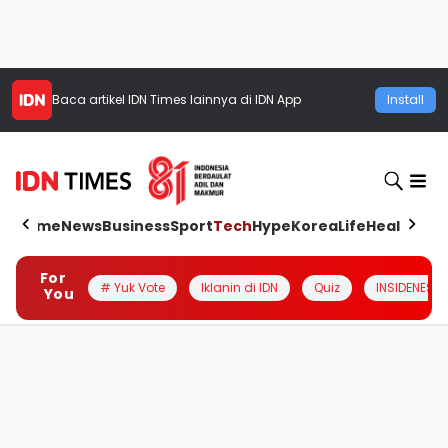
Baca artikel
IDN Times
lainnya di IDN App
Install
Home
News
Business
Sport
Tech
Hype
Korea
Life
Health
Aut
For
# Yuk Vote
Iklanin di IDN
Quiz
INSIDENESIA
You