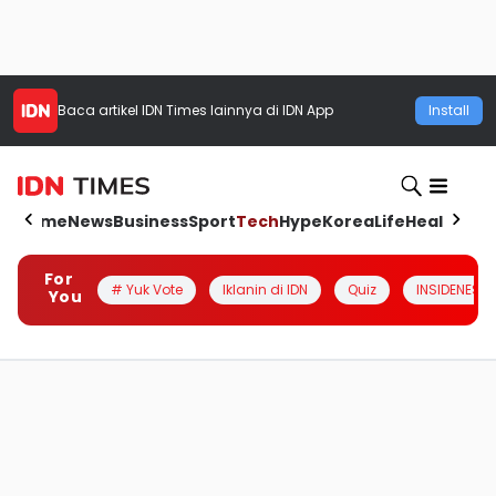
Baca artikel
IDN Times
lainnya di IDN App
Install
Home
News
Business
Sport
Tech
Hype
Korea
Life
Health
Aut
For
# Yuk Vote
Iklanin di IDN
Quiz
INSIDENESIA
You