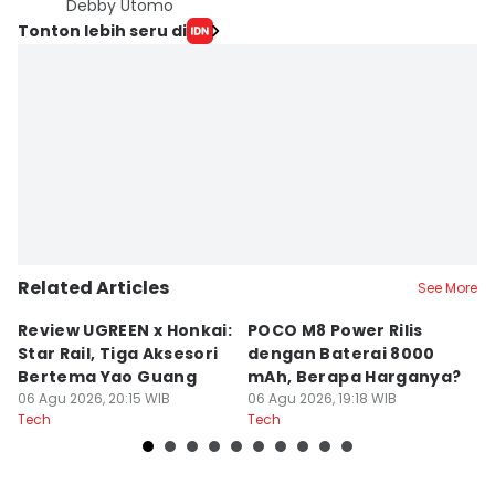
Debby Utomo
Tonton lebih seru di
Related Articles
See More
Review UGREEN x Honkai:
POCO M8 Power Rilis
Q
Star Rail, Tiga Aksesori
dengan Baterai 8000
C
Bertema Yao Guang
mAh, Berapa Harganya?
I
06 Agu 2026, 20:15 WIB
06 Agu 2026, 19:18 WIB
06
Tech
Tech
Te