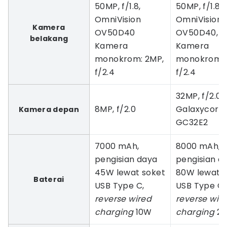
50MP, f/1.8,
50MP, f/1.8,
OmniVision
OmniVision
Kamera
OV50D40
OV50D40, O
belakang
Kamera
Kamera
monokrom: 2MP,
monokrom: 
f/2.4
f/2.4
32MP, f/2.0,
8MP, f/2.0
Galaxycore
Kamera depan
GC32E2
7000 mAh,
8000 mAh,
pengisian daya
pengisian d
45W lewat soket
80W lewat 
Baterai
USB Type C,
USB Type C,
reverse wired
reverse wir
charging
10W
charging
2