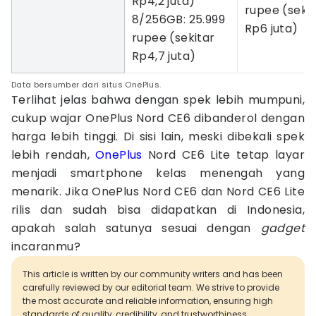
Rp4,2 juta)
rupee (sekit
8/256GB: 25.999
Rp6 juta)
rupee (sekitar
Rp4,7 juta)
Data bersumber dari situs OnePlus.
Terlihat jelas bahwa dengan spek lebih mumpuni,
cukup wajar OnePlus Nord CE6 dibanderol dengan
harga lebih tinggi. Di sisi lain, meski dibekali spek
lebih rendah,
OnePlus
Nord CE6 Lite tetap layar
menjadi smartphone kelas menengah yang
menarik. Jika OnePlus Nord CE6 dan Nord CE6 Lite
rilis dan sudah bisa didapatkan di Indonesia,
apakah salah satunya sesuai dengan
gadget
incaranmu?
This article is written by our community writers and has been
carefully reviewed by our editorial team. We strive to provide
the most accurate and reliable information, ensuring high
standards of quality, credibility, and trustworthiness.