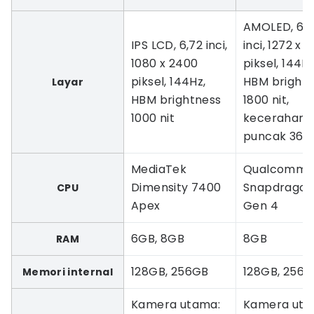
AMOLED, 6,
IPS LCD, 6,72 inci,
inci, 1272 x 
1080 x 2400
piksel, 144Hz
piksel, 144Hz,
HBM bright
Layar
HBM brightness
1800 nit,
1000 nit
kecerahan
puncak 3600
MediaTek
Qualcomm
Dimensity 7400
Snapdragon
CPU
Apex
Gen 4
6GB, 8GB
8GB
RAM
128GB, 256GB
128GB, 256
Memori internal
Kamera utama:
Kamera uta