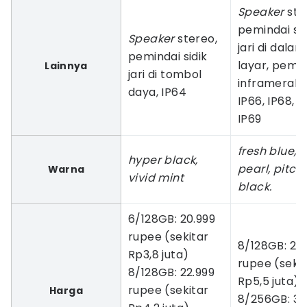
Speaker
ste
pemindai sid
Speaker
stereo,
jari di dalam
pemindai sidik
layar, pema
Lainnya
jari di tombol
inframerah,
daya, IP64
IP66, IP68, 
IP69
fresh blue, 
hyper black,
pearl, pitch
Warna
vivid mint
black.
6/128GB: 20.999
rupee (sekitar
8/128GB: 29.
Rp3,8 juta)
rupee (sekit
8/128GB: 22.999
Rp5,5 juta)
rupee (sekitar
Harga
8/256GB: 32