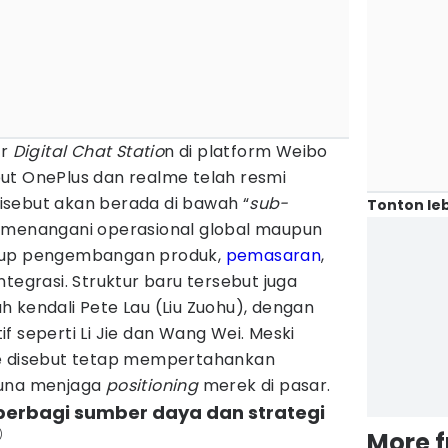
er
Digital Chat Statio
n di platform Weibo
ut OnePlus dan realme telah resmi
sebut akan berada di bawah “
sub-
Tonton leb
g menangani operasional global maupun
akup pengembangan produk,
pemasaran
,
tegrasi. Struktur baru tersebut juga
 kendali Pete Lau (Liu Zuohu), dengan
f seperti Li Jie dan Wang Wei. Meski
me disebut tetap mempertahankan
guna menjaga
positioning
merek di pasar.
berbagi sumber daya dan strategi
)
More 