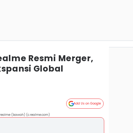
ealme Resmi Merger,
kspansi Global
Add Us on Google
 realme (bawah) (c.realme.com)