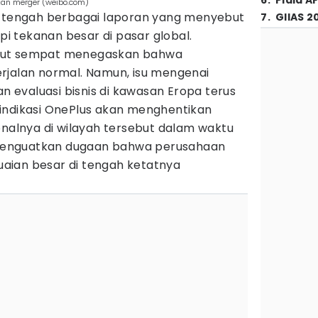
6
.
Piala A
kan merger (weibo.com)
i tengah berbagai laporan yang menyebut
7
.
GIIAS 2
 tekanan besar di pasar global.
but sempat menegaskan bahwa
rjalan normal. Namun, isu mengenai
evaluasi bisnis di kawasan Eropa terus
indikasi OnePlus akan menghentikan
onalnya di wilayah tersebut dalam waktu
n menguatkan dugaan bahwa perusahaan
aian besar di tengah ketatnya