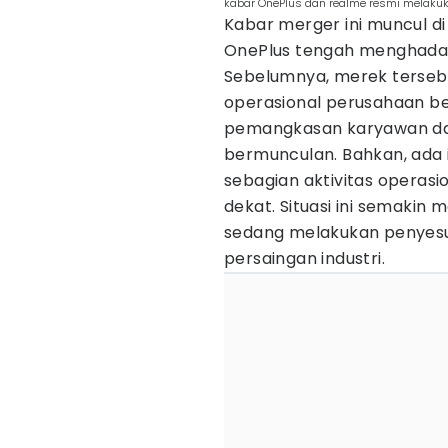
kabar OnePlus dan realme resmi melaku
Kabar merger ini muncul d
OnePlus tengah menghadapi
Sebelumnya, merek terse
operasional perusahaan be
pemangkasan karyawan dan 
bermunculan. Bahkan, ada 
sebagian aktivitas operasi
dekat. Situasi ini semaki
sedang melakukan penyesu
persaingan industri.