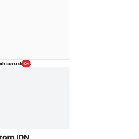
ih seru di
from IDN