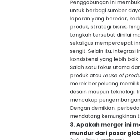
Penggabungan ini membuka
untuk berbagi sumber daya 
laporan yang beredar, k
produk, strategi bisnis, h
Langkah tersebut dinilai 
sekaligus mempercepat ino
sengit. Selain itu, integras
konsistensi yang lebih bai
Salah satu fokus utama dar
produk atau
reuse of produ
merek berpeluang memiliki k
desain maupun teknologi. I
mencakup pengembanga
Dengan demikian, perbeda
mendatang kemungkinan ti
3. Apakah merger ini 
mundur dari pasar glo
OnePlus Watch 4 (oneplus.com)