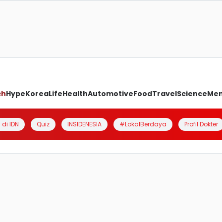
ch
Hype
Korea
Life
Health
Automotive
Food
Travel
Science
Me
 di IDN
Quiz
INSIDENESIA
#LokalBerdaya
Profil Dokter