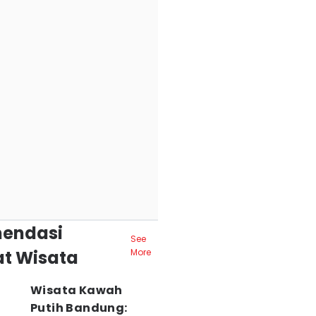
endasi
See
t Wisata
More
Wisata Kawah
Putih Bandung: