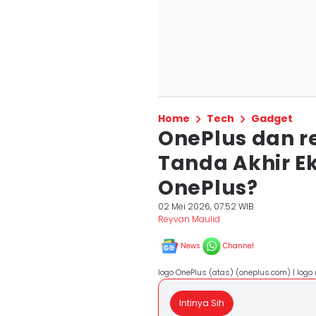
Home
Tech
Gadget
OnePlus dan r
Tanda Akhir E
OnePlus?
02 Mei 2026, 07:52 WIB
Reyvan Maulid
News
Channel
logo OnePlus (atas) (oneplus.com) | logo
Intinya Sih