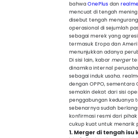
bahwa
OnePlus
dan
realm
mencuat di tengah mening
disebut tengah mengurang
operasional di sejumlah pas
sebagai merek yang agresif
termasuk Eropa dan Amerik
menunjukkan adanya peruba
Di sisi lain, kabar
merger
ter
dinamika internal perusa
sebagai induk usaha. realm
dengan OPPO, sementara O
semakin dekat dari sisi ope
penggabungan keduanya te
sebenarnya sudah berlang
konfirmasi resmi dari piha
cukup kuat untuk menarik p
1. Merger di tengah is