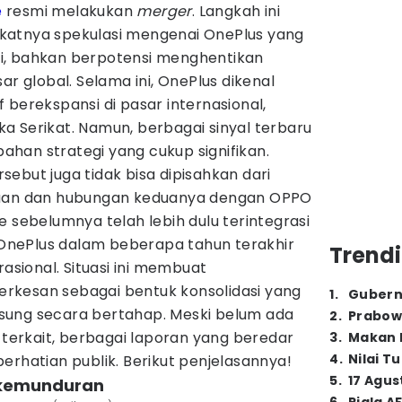
e
resmi melakukan
merger
. Langkah ini
katnya spekulasi mengenai OnePlus yang
i, bahkan berpotensi menghentikan
ar global. Selama ini, OnePlus dikenal
 berekspansi di pasar internasional,
a Serikat. Namun, berbagai sinyal terbaru
han strategi yang cukup signifikan.
sebut juga tidak bisa dipisahkan dari
haan dan hubungan keduanya dengan OPPO
e sebelumnya telah lebih dulu terintegrasi
nePlus dalam beberapa tahun terakhir
Trendi
rasional. Situasi ini membuat
rkesan sebagai bentuk konsolidasi yang
1
.
Gubern
sung secara bertahap. Meski belum ada
2
.
Prabow
k terkait, berbagai laporan yang beredar
3
.
Makan B
4
.
Nilai T
erhatian publik. Berikut penjelasannya!
5
.
17 Agus
u kemunduran