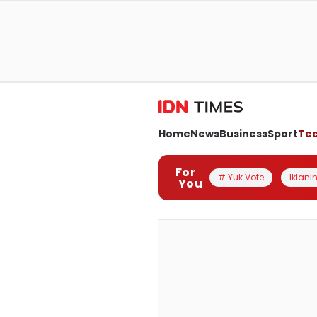
Home
News
Business
Sport
Te
For
# Yuk Vote
Iklanin
You