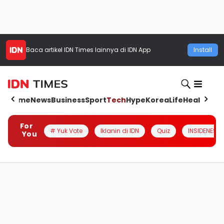
Baca artikel
IDN Times
lainnya di IDN App
Install
Home
News
Business
Sport
Tech
Hype
Korea
Life
Health
Aut
For
# Yuk Vote
Iklanin di IDN
Quiz
INSIDENESIA
You