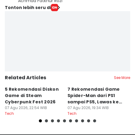
Achmad Fatkhur Rozi
Tonton lebih seru di
Related Articles
See More
5 Rekomendasi Diskon
7 Rekomendasi Game
Sp
Game di Steam
Spider-Man dari PS1
M
Cyberpunk Fest 2026
sampai PS5, Lawas ke
I
07 Agu 2026, 22:54 WIB
Modern
07 Agu 2026, 19:34 WIB
07
Tech
Tech
Te