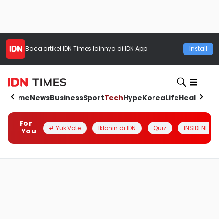
Baca artikel
IDN Times
lainnya di IDN App
Install
Home
News
Business
Sport
Tech
Hype
Korea
Life
Health
Aut
For
# Yuk Vote
Iklanin di IDN
Quiz
INSIDENESIA
You