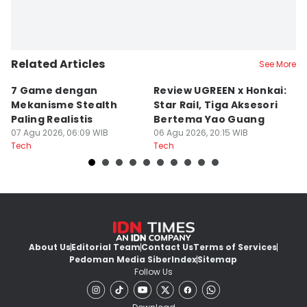
Related Articles
See More
7 Game dengan
Review UGREEN x Honkai:
P
Mekanisme Stealth
Star Rail, Tiga Aksesori
d
Paling Realistis
Bertema Yao Guang
m
07 Agu 2026, 06:09 WIB
06 Agu 2026, 20:15 WIB
06
Tech
Tech
Te
About Us
Editorial Team
Contact Us
Terms of Services
Pedoman Media Siber
Index
Sitemap
Follow Us