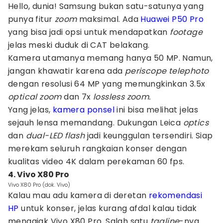
Hello, dunia! Samsung bukan satu-satunya yang
punya fitur
zoom
maksimal. Ada
Huawei P50 Pro
yang bisa jadi opsi untuk mendapatkan
footage
jelas meski duduk di CAT belakang.
Kamera utamanya memang hanya 50 MP. Namun,
jangan khawatir karena ada
periscope telephoto
dengan resolusi 64 MP yang memungkinkan 3.5x
optical zoom
dan 7x
lossless zoom.
Yang jelas,
kamera ponsel
ini bisa melihat jelas
sejauh lensa memandang. Dukungan Leica
optics
dan
dual-LED flash
jadi keunggulan tersendiri. Siap
merekam seluruh rangkaian konser dengan
kualitas video 4K dalam perekaman 60 fps.
4. Vivo X80 Pro
Vivo X80 Pro (dok. Vivo)
Kalau mau adu kamera di deretan
rekomendasi
HP
untuk konser, jelas kurang afdal kalau tidak
mengajak Vivo X80 Pro. Salah satu
tagline
-nya