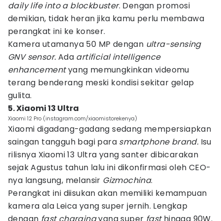
daily life into a blockbuster
. Dengan promosi
demikian, tidak heran jika kamu perlu membawa
perangkat ini ke konser.
Kamera utamanya 50 MP dengan
ultra-sensing
GNV sensor.
Ada
artificial intelligence
enhancement
yang memungkinkan videomu
terang benderang meski kondisi sekitar gelap
gulita.
5. Xiaomi 13 Ultra
Xiaomi 12 Pro (instagram.com/xiaomistorekenya)
Xiaomi digadang-gadang sedang mempersiapkan
saingan tangguh bagi para
smartphone brand.
Isu
rilisnya Xiaomi 13 Ultra yang santer dibicarakan
sejak Agustus tahun lalu ini dikonfirmasi oleh CEO-
nya langsung, melansir
Gizmochina
.
Perangkat ini diisukan akan memiliki kemampuan
kamera ala Leica yang super jernih. Lengkap
dengan
fast charging
yang super
fast
hingga 90W.