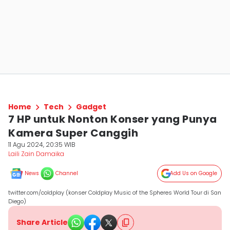
Home
Tech
Gadget
7 HP untuk Nonton Konser yang Punya
Kamera Super Canggih
11 Agu 2024, 20:35 WIB
Laili Zain Damaika
News
Channel
Add Us on Google
twitter.com/coldplay (konser Coldplay Music of the Spheres World Tour di San
Diego)
Share Article