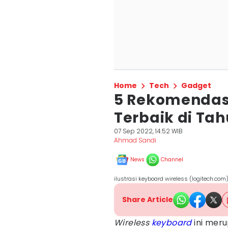
Home
Tech
Gadget
5 Rekomendasi
Terbaik di Tah
07 Sep 2022, 14:52 WIB
Ahmad Sandi
News
Channel
ilustrasi keyboard wireless (logitech.com
Share Article
Wireless
keyboard
ini meru