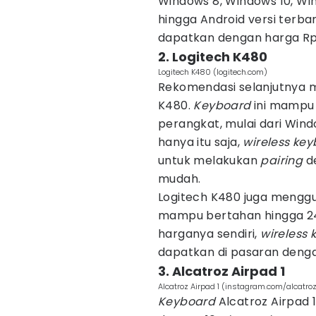
Windows 8, Windows 10, Win
hingga Android versi terbar
dapatkan dengan harga Rp
2. Logitech K480
Logitech K480 (logitech.com)
Rekomendasi selanjutnya m
K480.
Keyboard
ini mampu 
perangkat, mulai dari Windo
hanya itu saja,
wireless ke
untuk melakukan
pairing
de
mudah.
Logitech K480 juga menggu
mampu bertahan hingga 24
harganya sendiri,
wireless
dapatkan di pasaran denga
3. Alcatroz Airpad 1
Alcatroz Airpad 1 (instagram.com/alcatro
Keyboard
Alcatroz Airpad 