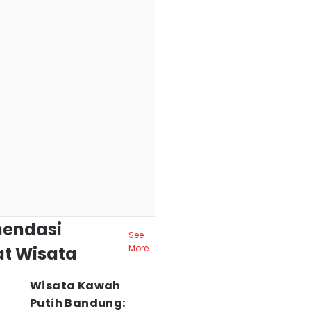
endasi
See
t Wisata
More
Wisata Kawah
Putih Bandung: