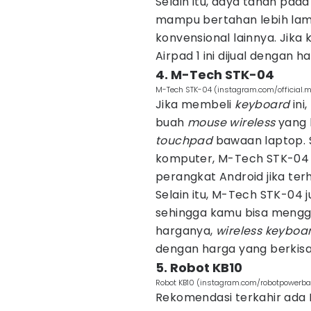
Selain itu, daya tahan pad
mampu bertahan lebih lam
konvensional lainnya. Jika 
Airpad 1 ini dijual dengan h
4. M-Tech STK-04
M-Tech STK-04 (instagram.com/official.
Jika membeli
keyboard
ini
buah
mouse wireless
yang 
touchpad
bawaan laptop. 
komputer, M-Tech STK-04 j
perangkat Android jika te
Selain itu, M-Tech STK-04 
sehingga kamu bisa menggu
harganya,
wireless keyboa
dengan harga yang berkisar
5. Robot KB10
Robot KB10 (instagram.com/robotpowerb
Rekomendasi terkahir ada 