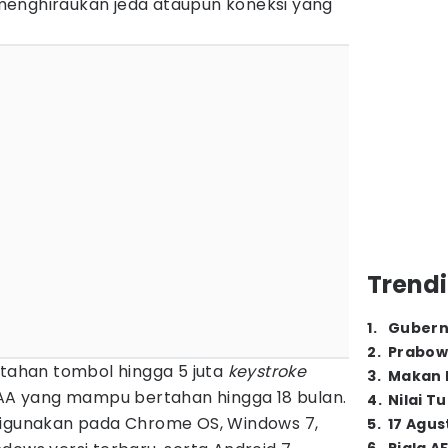
menghiraukan jeda ataupun koneksi yang
Trendi
1
.
Gubern
2
.
Prabow
a tahan tombol hingga 5 juta
keystroke
3
.
Makan B
 AA yang mampu bertahan hingga 18 bulan.
4
.
Nilai T
digunakan pada Chrome OS, Windows 7,
5
.
17 Agus