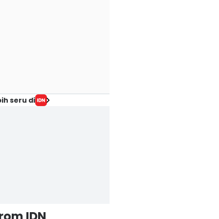
ih seru di
from IDN