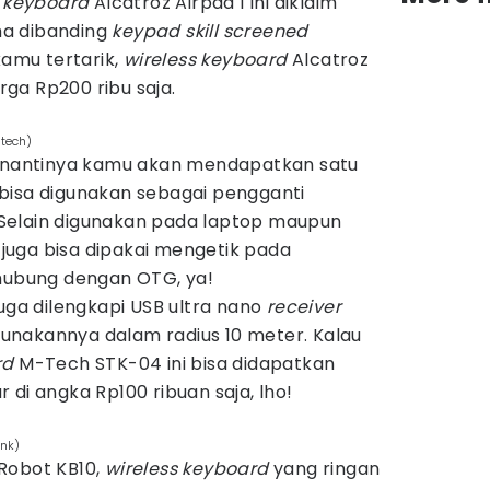
a
keyboard
Alcatroz Airpad 1 ini diklaim
a dibanding
keypad
skill screened
kamu tertarik,
wireless keyboard
Alcatroz
arga Rp200 ribu saja.
mtech)
, nantinya kamu akan mendapatkan satu
bisa digunakan sebagai pengganti
Selain digunakan pada laptop maupun
uga bisa dipakai mengetik pada
rhubung dengan OTG, ya!
juga dilengkapi USB ultra nano
receiver
nakannya dalam radius 10 meter. Kalau
rd
M-Tech STK-04 ini bisa didapatkan
 di angka Rp100 ribuan saja, lho!
ank)
Robot KB10,
wireless keyboard
yang ringan