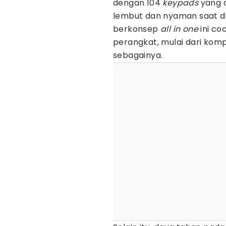
dengan 104
keypads
yang d
lembut dan nyaman saat d
berkonsep
all in one
ini co
perangkat, mulai dari kompu
sebagainya.