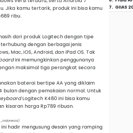
dows versi terbaru, serta Android 7
6
.
Piala A
7
.
GIIAS 2
u. Jika kamu tertarik, produk ini bisa kamu
689 ribu.
asih dari produk Logitech dengan tipe
terhubung dengan berbagai jenis
ws, Mac, iOS, Android, dan iPad OS. Tak
yboard
ini memungkinkan penggunanya
ngan maksimal tiga perangkat secara
nakan baterai bertipe AA yang diklaim
 bulan dengan pemakaian normal. Untuk
 keyboard
Logitech K480 ini bisa kamu
n kisaran harga Rp789 ribuan.
z_indonesia)
1 ini hadir mengusung desain yang ramping