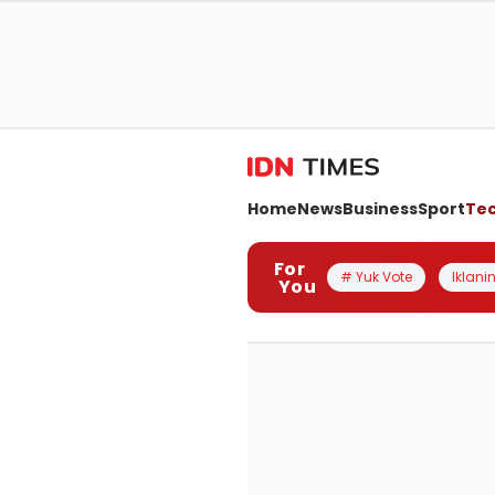
Home
News
Business
Sport
Te
For
# Yuk Vote
Iklanin
You