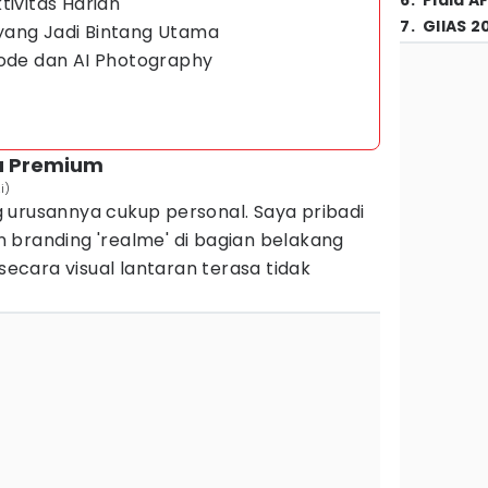
6
.
Piala A
tivitas Harian
7
.
GIIAS 2
yang Jadi Bintang Utama
Mode dan AI Photography
sa Premium
i)
 urusannya cukup personal. Saya pribadi
 branding 'realme' di bagian belakang
cara visual lantaran terasa tidak