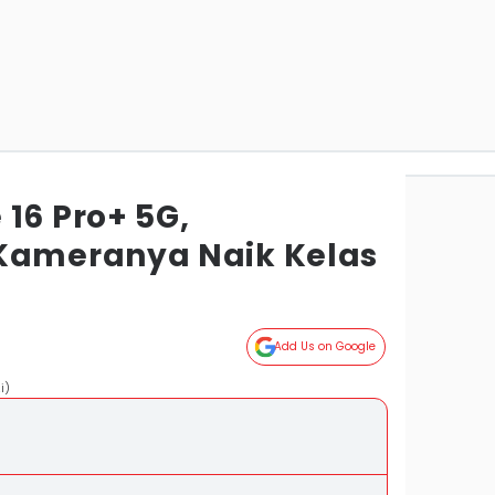
16 Pro+ 5G,
ameranya Naik Kelas
Add Us on Google
i)