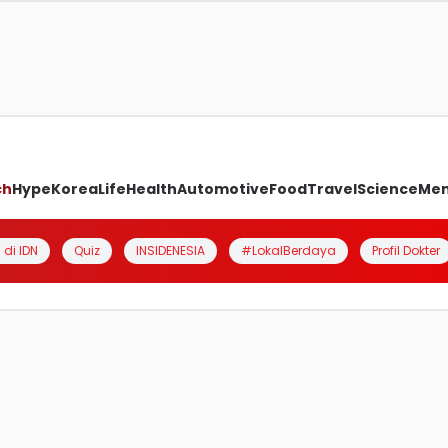
ch
Hype
Korea
Life
Health
Automotive
Food
Travel
Science
Me
 di IDN
Quiz
INSIDENESIA
#LokalBerdaya
Profil Dokter