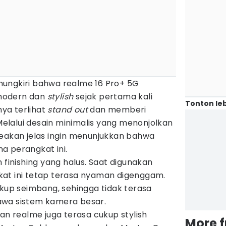
ungkiri bahwa realme 16 Pro+ 5G
modern dan
stylish
sejak pertama kali
Tonton leb
ya terlihat
stand out
dan memberi
 Melalui desain minimalis yang menonjolkan
seakan jelas ingin menunjukkan bahwa
a perangkat ini.
 finishing yang halus. Saat digunakan
at ini tetap terasa nyaman digenggam.
ukup seimbang, sehingga tidak terasa
awa sistem kamera besar.
kan realme juga terasa cukup stylish
More 