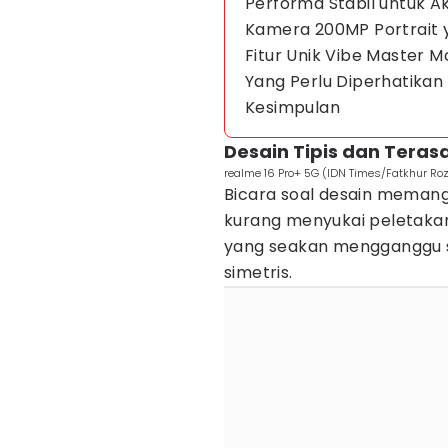
Performa Stabil untuk Ak
Kamera 200MP Portrait 
Fitur Unik Vibe Master 
Yang Perlu Diperhatikan
Kesimpulan
Desain Tipis dan Tera
realme 16 Pro+ 5G (IDN Times/Fatkhur Roz
Bicara soal desain memang
kurang menyukai peletakan
yang seakan mengganggu se
simetris.