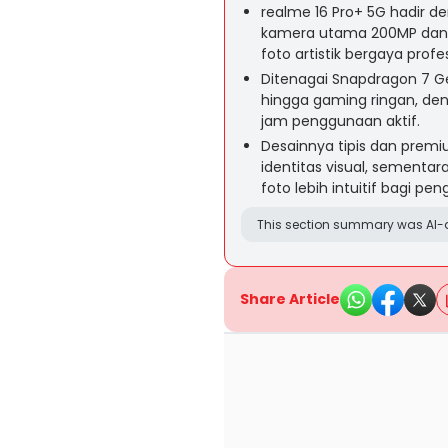
realme 16 Pro+ 5G hadir de
kamera utama 200MP dan f
foto artistik bergaya profes
Ditenagai Snapdragon 7 Ge
hingga gaming ringan, den
jam penggunaan aktif.
Desainnya tipis dan prem
identitas visual, sement
foto lebih intuitif bagi p
This section summary was AI-a
Share Article