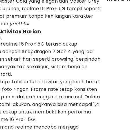
ster Gold yang elegan dan Master Grey
luruhan, realme 16 Pro+ 5G tampil seperti
ihat premium tanpa kehilangan karakter
 dan
youthful
.
ktivitas Harian
i)
 realme 16 Pro+ 5G terasa cukup
 dengan Snapdragon 7 Gen 4 yang jadi
 sehari-hari seperti browsing, berpindah
anyak tab sekaligus, sistem berjalan
arti.
kup stabil untuk aktivitas yang lebih berat
g foto ringan. Frame rate tetap konsisten
t panas dalam penggunaan normal. Dalam
kami lakukan, angkanya bisa mencapai 1,4
las cukup untuk membuktikan performa
lme 16 Pro+ 5G.
aimana realme mencoba menjaga