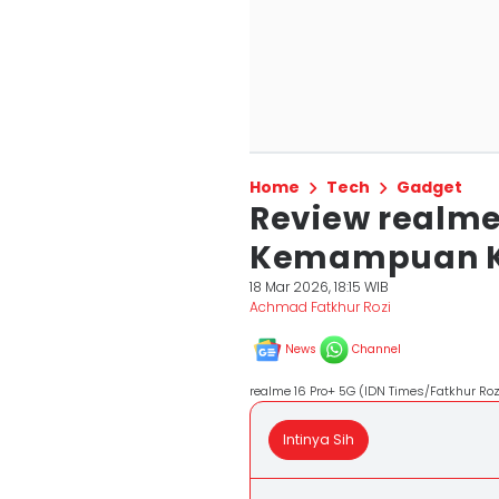
Home
Tech
Gadget
Review realme 
Kemampuan K
18 Mar 2026, 18:15 WIB
Achmad Fatkhur Rozi
News
Channel
realme 16 Pro+ 5G (IDN Times/Fatkhur Roz
Intinya Sih