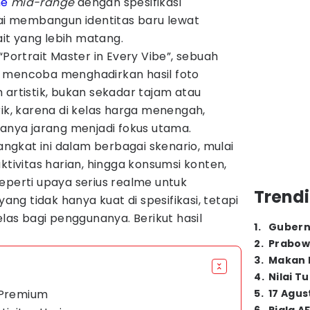
ne
mid-range
dengan spesifikasi
lai membangun identitas baru lewat
t yang lebih matang.
rtrait Master in Every Vibe”, sebuah
g mencoba menghadirkan hasil foto
 artistik, bukan sekadar tajam atau
rik, karena di kelas harga menengah,
sanya jarang menjadi fokus utama.
gkat ini dalam berbagai skenario, mulai
ktivitas harian, hingga konsumsi konten,
eperti upaya serius realme untuk
Trendi
g tidak hanya kuat di spesifikasi, tetapi
elas bagi penggunanya. Berikut hasil
1
.
Gubern
2
.
Prabow
3
.
Makan B
4
.
Nilai T
 Premium
5
.
17 Agus