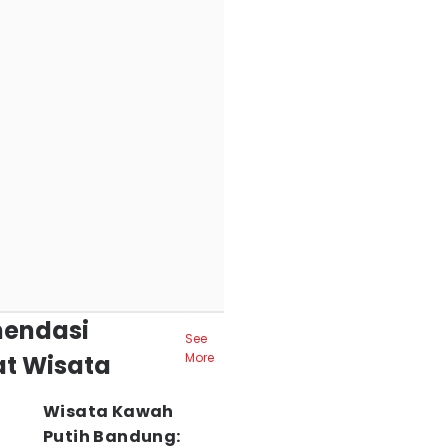
endasi
See
t Wisata
More
Wisata Kawah
Putih Bandung: