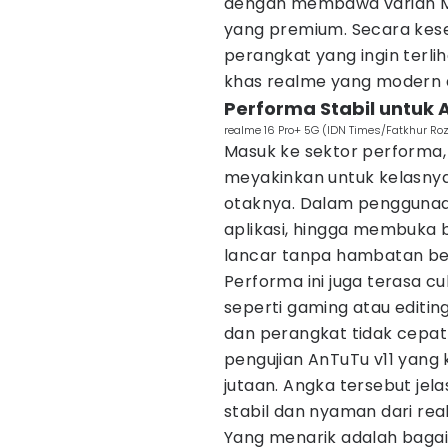
dengan membawa varian Ma
yang premium. Secara kese
perangkat yang ingin terl
khas realme yang modern
Performa Stabil untuk A
realme 16 Pro+ 5G (IDN Times/Fatkhur Roz
Masuk ke sektor performa,
meyakinkan untuk kelasnya
otaknya. Dalam penggunaan
aplikasi, hingga membuka b
lancar tanpa hambatan ber
Performa ini juga terasa cu
seperti gaming atau editin
dan perangkat tidak cepa
pengujian AnTuTu v11 yang 
jutaan. Angka tersebut je
stabil dan nyaman dari rea
Yang menarik adalah bag