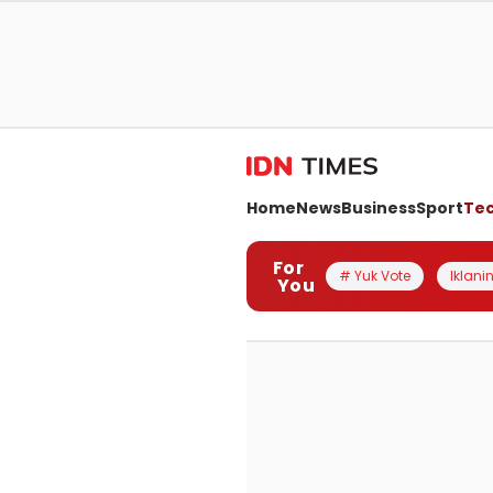
Home
News
Business
Sport
Te
For
# Yuk Vote
Iklanin
You