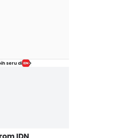
ih seru di
from IDN