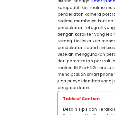
dikenal sebagai
smartpho
kompetitif, kini realme mu
pendekatan kamera portrai
realme membawa konsep “Po
pendekatan fotografi yan
dengan karakter yang lebih
terang. Hal ini cukup mena
pendekatan seperti ini bia
Setelah menggunakan peran
dari pemotretan portrait, a
realme 16 Pro+ 5G terasa s
menciptakan smartphone yan
juga punya identitas yang j
pengujian kami.
Table of Content
Desain Tipis dan Terasa