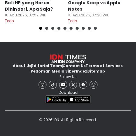
Beli HP yang Harus
Google Keep vs Apple
u
Dihindari, Apa Saja?
Notes
Se
10 Agu 2026, 07:52 WIB
10 Agu 2026, 07:20 WIB
W
10
Tech
Tech
Te
About Us
Editorial Team
Contact Us
Terms of Services
Pedoman Media Siber
Index
Sitemap
Follow Us
Download
© 2026 IDN. All Rights Reserved.