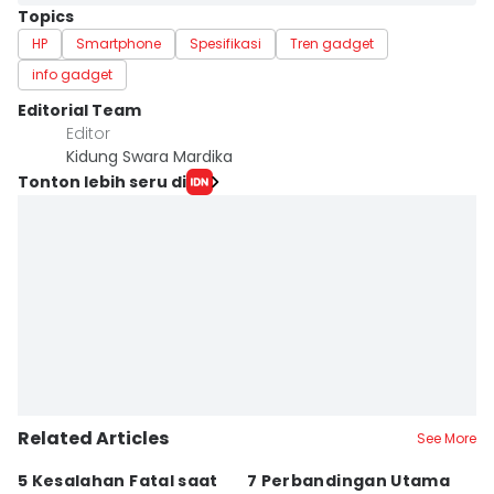
Topics
HP
Smartphone
Spesifikasi
Tren gadget
info gadget
Editorial Team
Editor
Kidung Swara Mardika
Tonton lebih seru di
Related Articles
See More
5 Kesalahan Fatal saat
7 Perbandingan Utama
7