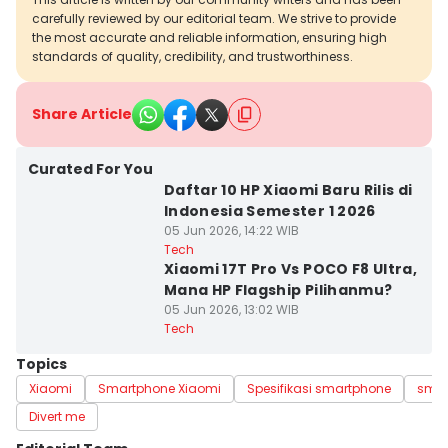
carefully reviewed by our editorial team. We strive to provide
the most accurate and reliable information, ensuring high
standards of quality, credibility, and trustworthiness.
Share Article
Curated For You
Daftar 10 HP Xiaomi Baru Rilis di
Indonesia Semester 1 2026
05 Jun 2026, 14:22 WIB
Tech
Xiaomi 17T Pro Vs POCO F8 Ultra,
Mana HP Flagship Pilihanmu?
05 Jun 2026, 13:02 WIB
Tech
Topics
Xiaomi
Smartphone Xiaomi
Spesifikasi smartphone
smar
Divert me