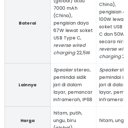
(global) atau
China),
7000 mAh
pengisian d
(China),
100W lewat
pengisian daya
Baterai
soket USB T
67W lewat soket
C dan 50W
USB Type C,
secara nirka
reverse wired
reverse wir
charging
22,5W
charging
22
Speaker
stereo,
Speaker
ste
pemindai sidik
pemindai sid
jari di dalam
jari di dalam
Lainnya
layar, pemancar
layar, pema
inframerah, IP68
inframerah,
hitam, putih,
ungu, biru
hitam, ungu,
Harga
(global)