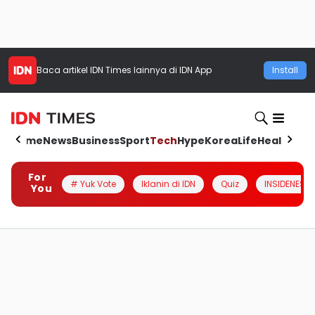
Baca artikel
IDN Times
lainnya di IDN App
Install
Home
News
Business
Sport
Tech
Hype
Korea
Life
Health
Aut
For
# Yuk Vote
Iklanin di IDN
Quiz
INSIDENESIA
You