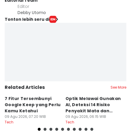
Editorial Team
Editor
Debby Utomo
Tonton lebih seru di
Related Articles
See More
7 Fitur Tersembunyi
Optik Melawai Gunakan
M
Google Keep yang Perlu
AI, Deteksi 14 Risiko
d
Kamu Ketahui
Penyakit Mata dan
M
09 Agu 2026, 07:20 WIB
Kronis
09 Agu 2026, 06:15 WIB
C
08
Tech
Tech
Te