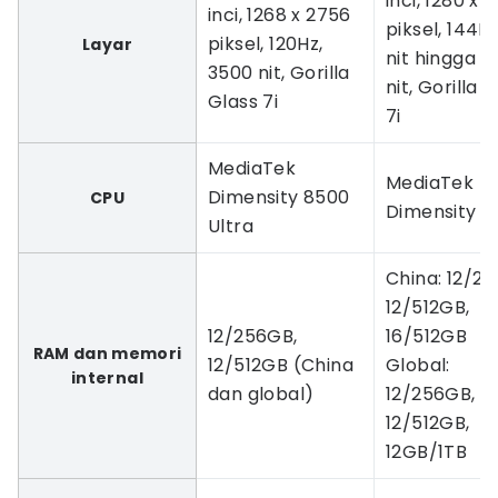
inci, 1280 x 
inci, 1268 x 2756
piksel, 144Hz
piksel, 120Hz,
Layar
nit hingga 3
3500 nit, Gorilla
nit, Gorilla 
Glass 7i
7i
MediaTek
MediaTek
Dimensity 8500
CPU
Dimensity 9
Ultra
China: 12/2
12/512GB,
12/256GB,
16/512GB
RAM dan memori
12/512GB (China
Global:
internal
dan global)
12/256GB,
12/512GB,
12GB/1TB