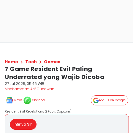
Home
Tech
Games
7 Game Resident Evil Paling
Underrated yang Wajib Dicoba
27 Jul 2025, 05:45 WIB
Mochammad Arif Gunawan
News
Channel
Add Us on Google
Resident Evil Revelations 2 (dok. Capcom)
Intinya Sih