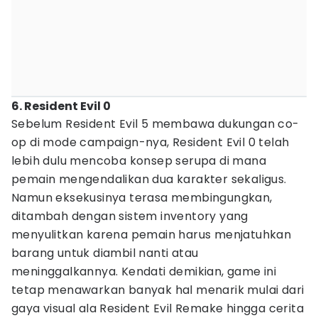
6. Resident Evil 0
Sebelum Resident Evil 5 membawa dukungan co-
op di mode campaign-nya, Resident Evil 0 telah
lebih dulu mencoba konsep serupa di mana
pemain mengendalikan dua karakter sekaligus.
Namun eksekusinya terasa membingungkan,
ditambah dengan sistem inventory yang
menyulitkan karena pemain harus menjatuhkan
barang untuk diambil nanti atau
meninggalkannya. Kendati demikian, game ini
tetap menawarkan banyak hal menarik mulai dari
gaya visual ala Resident Evil Remake hingga cerita