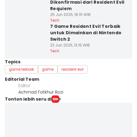
Dikonfirmasi dari Resident Evil
Requiem
25 Jun 2025, 18:15 WIB
Tech
7 Game Resident Evil Terbaik
untuk Dimainkan di Nintendo
Switch 2
23 Jun 2025, 13:15 WIB
Tech
Topics
game terbaik
game
resident evil
Editorial Team
Editor
Achmad Fatkhur Rozi
Tonton lebih seru di