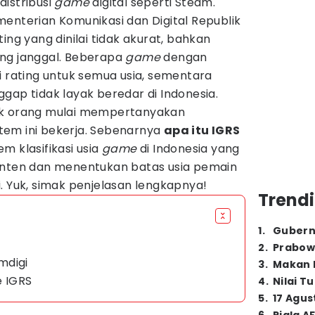
istribusi
game
digital seperti Steam.
enterian Komunikasi dan Digital Republik
ing yang dinilai tidak akurat, bahkan
ng janggal. Beberapa
game
dengan
i rating untuk semua usia, sementara
ggap tidak layak beredar di Indonesia.
ak orang mulai mempertanyakan
em ini bekerja. Sebenarnya
apa itu IGRS
em klasifikasi usia
game
di Indonesia yang
onten dan menentukan batas usia pemain
. Yuk, simak penjelasan lengkapnya!
Trendi
1
.
Gubern
2
.
Prabow
omdigi
3
.
Makan B
e IGRS
4
.
Nilai T
5
.
17 Agus