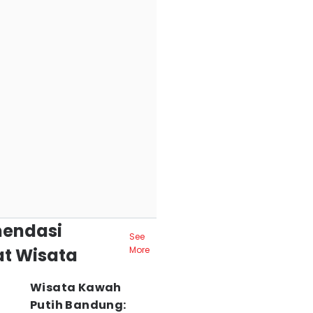
endasi
See
t Wisata
More
Wisata Kawah
Putih Bandung: