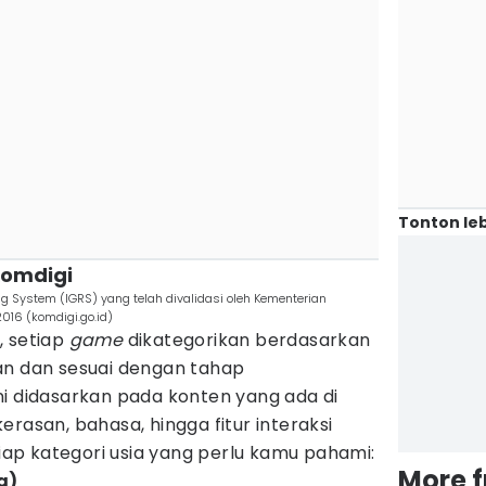
Tonton leb
 Komdigi
 System (IGRS) yang telah divalidasi oleh Kementerian
016 (komdigi.go.id)
, setiap
game
dikategorikan berdasarkan
an dan sesuai dengan tahap
ni didasarkan pada konten yang ada di
kerasan, bahasa, hingga fitur interaksi
tiap kategori usia yang perlu kamu pahami:
More 
a)