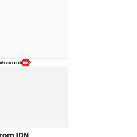
ih seru di
from IDN