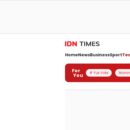
Home
News
Business
Sport
Te
For
# Yuk Vote
Iklanin
You