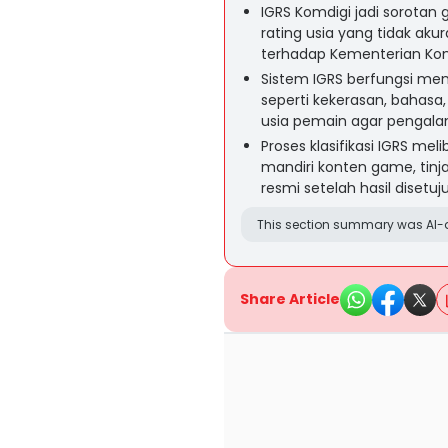
IGRS Komdigi jadi sorota
rating usia yang tidak aku
terhadap Kementerian Komu
Sistem IGRS berfungsi men
seperti kekerasan, bahasa
usia pemain agar pengala
Proses klasifikasi IGRS me
mandiri konten game, tinja
resmi setelah hasil disetuju
This section summary was AI-a
Share Article