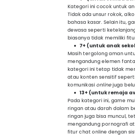
Kategori ini cocok untuk 
Tidak ada unsur rokok, alk
bahasa kasar. Selain itu, 
dewasa seperti ketelanjang
biasanya tidak memiliki fitu
7+ (untuk anak seko
Masih tergolong aman untu
mengandung elemen fantasi
kategori ini tetap tidak m
atau konten sensitif sepert
komunikasi
online
juga bel
13+ (untuk remaja a
Pada kategori ini, game 
ringan atau darah dalam b
ringan juga bisa muncul, t
mengandung pornografi ata
fitur chat online dengan si