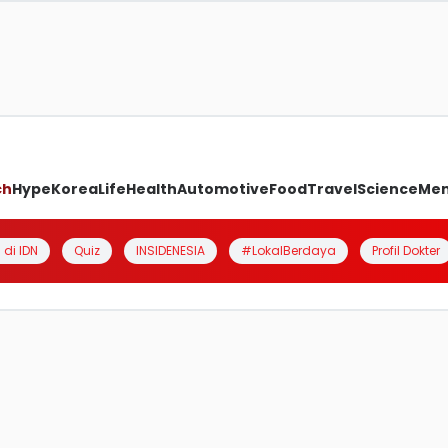
ch
Hype
Korea
Life
Health
Automotive
Food
Travel
Science
Me
 di IDN
Quiz
INSIDENESIA
#LokalBerdaya
Profil Dokter