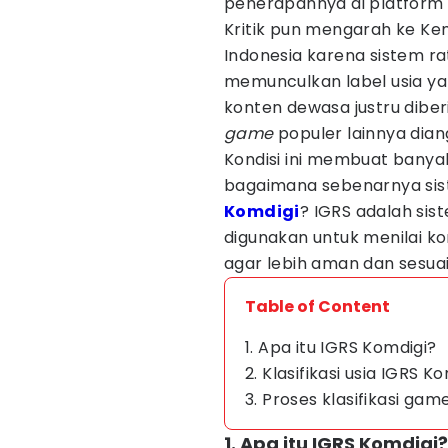
penerapannya di platform d
Kritik pun mengarah ke Kem
Indonesia karena sistem rat
memunculkan label usia ya
konten dewasa justru diber
game
populer lainnya dian
Kondisi ini membuat bany
bagaimana sebenarnya sist
Komdigi
? IGRS adalah sist
digunakan untuk menilai k
agar lebih aman dan sesuai
Table of Content
1. Apa itu IGRS Komdigi?
2. Klasifikasi usia IGRS K
3. Proses klasifikasi gam
1. Apa itu IGRS Komdigi?