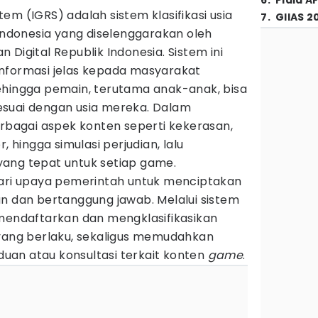
6
.
Piala A
em (IGRS) adalah sistem klasifikasi usia
7
.
GIIAS 2
 Indonesia yang diselenggarakan oleh
Digital Republik Indonesia. Sistem ini
nformasi jelas kepada masyarakat
ehingga pemain, terutama anak-anak, bisa
esuai dengan usia mereka. Dalam
erbagai aspek konten seperti kekerasan,
, hingga simulasi perjudian, lalu
ang tepat untuk setiap game.
dari upaya pemerintah untuk menciptakan
an dan bertanggung jawab. Melalui sistem
endaftarkan dan mengklasifikasikan
 yang berlaku, sekaligus memudahkan
an atau konsultasi terkait konten
game
.