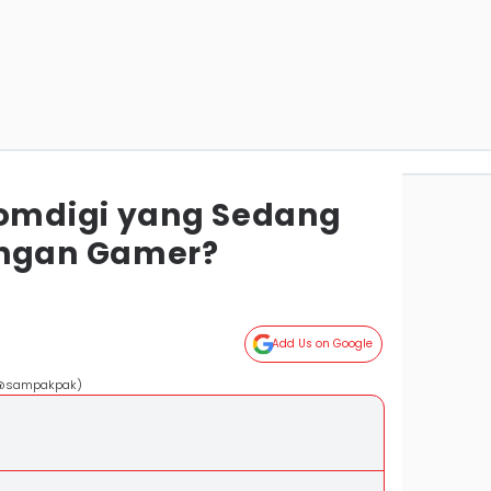
Komdigi yang Sedang
angan Gamer?
Add Us on Google
m/@sampakpak)