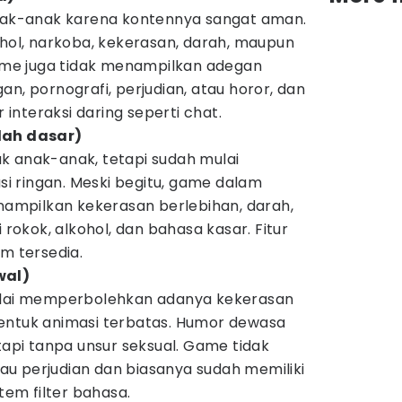
anak-anak karena kontennya sangat aman.
ohol, narkoba, kekerasan, darah, maupun
game juga tidak menampilkan adegan
an, pornografi, perjudian, atau horor, dan
r interaksi daring seperti chat.
lah dasar)
k anak-anak, tetapi sudah mulai
 ringan. Meski begitu, game dalam
enampilkan kekerasan berlebihan, darah,
i rokok, alkohol, dan bahasa kasar. Fitur
um tersedia.
wal)
mulai memperbolehkan adanya kekerasan
entuk animasi terbatas. Humor dewasa
etapi tanpa unsur seksual. Game tidak
u perjudian dan biasanya sudah memiliki
stem filter bahasa.