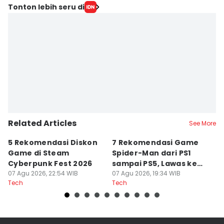
Tonton lebih seru di
Related Articles
See More
5 Rekomendasi Diskon
7 Rekomendasi Game
Sp
Game di Steam
Spider-Man dari PS1
M
Cyberpunk Fest 2026
sampai PS5, Lawas ke
I
07 Agu 2026, 22:54 WIB
Modern
07 Agu 2026, 19:34 WIB
07
Tech
Tech
Te