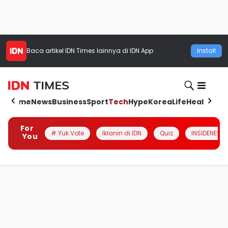
Baca artikel
IDN Times
lainnya di IDN App
Install
Home
News
Business
Sport
Tech
Hype
Korea
Life
Health
Aut
For
# Yuk Vote
Iklanin di IDN
Quiz
INSIDENESIA
You