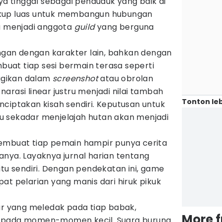
nya tinggal sebagai penduduk yang baik di
kup luas untuk membangun hubungan
lu menjadi anggota
guild
yang berguna
an dengan karakter lain, bahkan dengan
mbuat tiap sesi bermain terasa seperti
bagikan dalam
screenshot
atau obrolan
arasi linear justru menjadi nilai tambah
Tonton leb
ciptakan kisah sendiri. Keputusan untuk
 sekadar menjelajah hutan akan menjadi
embuat tiap pemain hampir punya cerita
nya. Layaknya jurnal harian tentang
itu sendiri. Dengan pendekatan ini, game
at pelarian yang manis dari hiruk pikuk
ar yang meledak pada tiap babak,
More 
 pada momen-momen kecil. Suara burung