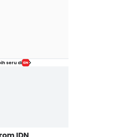
ih seru di
from IDN