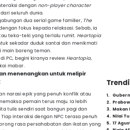
nteraksi dengan
non-player character
ari seluruh dunia.
gabungan dua serial game familier,
The
 dengan fokus kepada relaksasi. Sebab, ia
au teka-teki yang terlalu rumit.
Heartopia
tuk sekadar duduk santai dan menikmati
ali main bareng teman.
di PC, begini kiranya review
Heartopia
,
kai mabar.
 dan menenangkan untuk melipir
k
Trendi
an narasi epik yang penuh konflik atau
1
.
Gubern
memaksa pemain terus maju. Ia lebih
2
.
Prabow
ita tulis sendiri saat bangun pagi dan
3
.
Makan B
 Tiap interaksi dengan NPC terasa penuh
4
.
Nilai T
5
.
17 Agus
orong rasa persahabatan dan ikatan yang