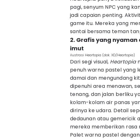
pagi, senyum NPC yang kam
jadi capaian penting. Aktivi
game itu. Mereka yang me
santai bersama teman tan
2. Grafis yang nyaman
imut
ilustrasi Heartopia (dok. XD/Heartopia)
Dari segi visual,
Heartopia
m
penuh warna pastel yang 
damai dan mengundang kita
dipenuhi area menawan, sepe
tenang, dan jalan berliku ya
kolam-kolam air panas ya
dirinya ke udara. Detail 
dedaunan atau gemericik 
mereka memberikan rasa re
Palet warna pastel dengan