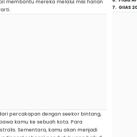
6
.
Piala A
bil membantu mereka melalui misi harian
7
.
GIIAS 2
rti.
 dari percakapan dengan seekor bintang,
awa kamu ke sebuah kota. Para
tralis. Sementara, kamu akan menjadi