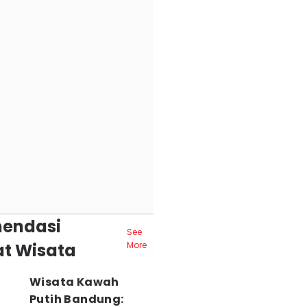
endasi
See
t Wisata
More
Wisata Kawah
Putih Bandung: