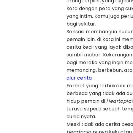
orang terpilih, yang tugas
kota dengan peta yang cu
yang intim. Kamu juga per
bagi sekitar.
Sensasi membangun hubung
pemain lain, di kota ini me
cerita kecil yang layak di
sambil mabar. Kekurangan n
bagi mereka yang ingin men
memancing, berkebun, atau
alur cerita
.
Format yang terbuka ini m
berbeda yang tidak ada dua
hidup pemain di
Heartopia
terasa seperti sebuah temp
dunia nyata.
Meski tidak ada cerita bes
Heartopia
punya kekuatan