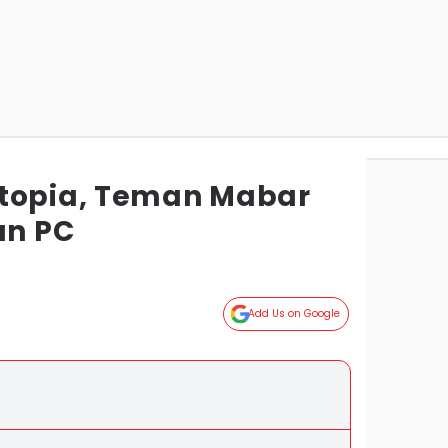
rtopia, Teman Mabar
an PC
Add Us on Google