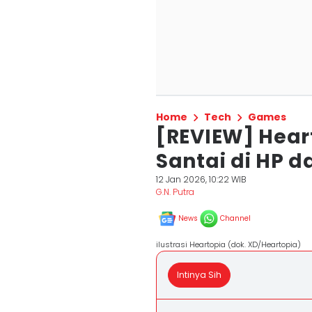
Home
Tech
Games
[REVIEW] Hea
Santai di HP d
12 Jan 2026, 10:22 WIB
G.N. Putra
News
Channel
ilustrasi Heartopia (dok. XD/Heartopia)
Intinya Sih