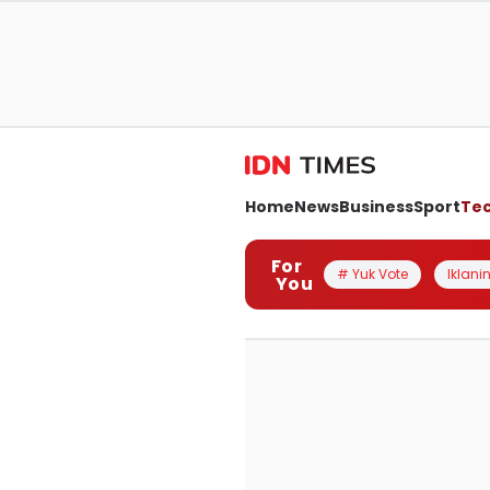
Home
News
Business
Sport
Te
For
# Yuk Vote
Iklanin
You