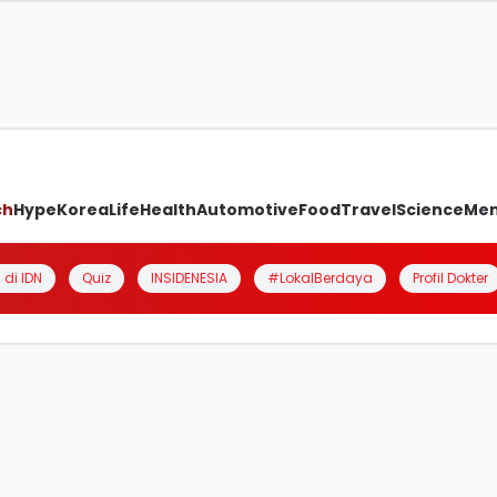
ch
Hype
Korea
Life
Health
Automotive
Food
Travel
Science
Me
 di IDN
Quiz
INSIDENESIA
#LokalBerdaya
Profil Dokter