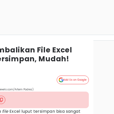
balikan File Excel
ersimpan, Mudah!
Add Us on Google
pexels.com/Artem Podrez)
a
file
Excel luput tersimpan bisa sangat