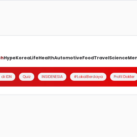
ch
Hype
Korea
Life
Health
Automotive
Food
Travel
Science
Me
 di IDN
Quiz
INSIDENESIA
#LokalBerdaya
Profil Dokter