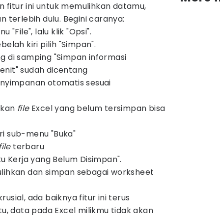
fitur ini untuk memulihkan datamu,
n terlebih dulu. Begini caranya:
 "File", lalu klik "Opsi".
elah kiri pilih "Simpan".
g di samping "Simpan informasi
enit" sudah dicentang
enyimpanan otomatis sesuai
hkan
file
Excel yang belum tersimpan bisa
cari sub-menu "Buka"
file
terbaru
ku Kerja yang Belum Disimpan".
ulihkan dan simpan sebagai worksheet
usial, ada baiknya fitur ini terus
tu, data pada Excel milikmu tidak akan