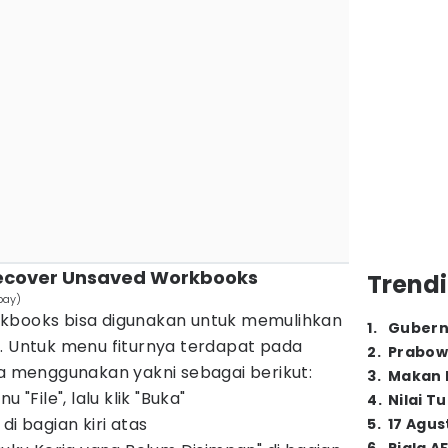
Recover Unsaved Workbooks
Trendi
bay)
rkbooks bisa digunakan untuk memulihkan
1
.
Gubern
n. Untuk menu fiturnya terdapat pada
2
.
Prabow
ra menggunakan yakni sebagai berikut:
3
.
Makan B
 "File", lalu klik "Buka"
4
.
Nilai T
di bagian kiri atas
5
.
17 Agus