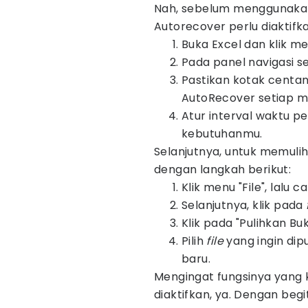
Nah, sebelum menggunakan 
Autorecover perlu diaktifka
Buka Excel dan klik menu
Pada panel navigasi seb
Pastikan kotak centan
AutoRecover setiap m
Atur interval waktu p
kebutuhanmu.
Selanjutnya, untuk memuli
dengan langkah berikut:
Klik menu "File", lalu 
Selanjutnya, klik pada
Klik pada "Pulihkan Bu
Pilih
file
yang ingin dip
baru.
Mengingat fungsinya yang kr
diaktifkan, ya. Dengan begi