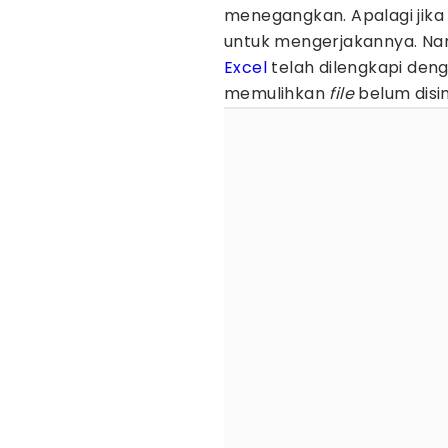
menegangkan. Apalagi jik
untuk mengerjakannya. Na
Excel
telah dilengkapi den
memulihkan
file
belum dis