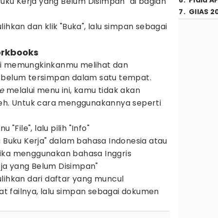
6
.
Piala A
Buku Kerja yang Belum Disimpan" di bagian
7
.
GIIAS 2
lihkan dan klik "Buka", lalu simpan sebagai
orkbooks
ni memungkinkanmu melihat dan
 belum tersimpan dalam satu tempat.
le
melalui menu ini, kamu tidak akan
deh. Untuk cara menggunakannya seperti
 "File", lalu pilih "Info"
a Buku Kerja" dalam bahasa Indonesia atau
ika menggunakan bahasa Inggris
erja yang Belum Disimpan"
ipulihkan dari daftar yang muncul
hat failnya, lalu simpan sebagai dokumen