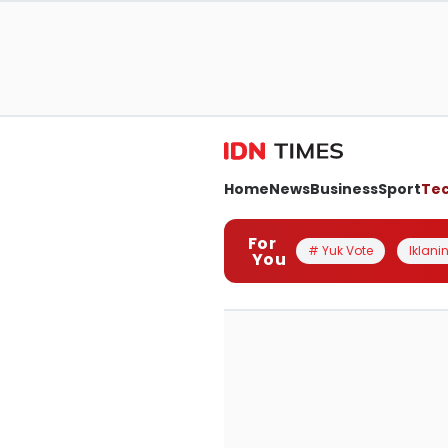
Home
News
Business
Sport
Te
For
# Yuk Vote
Iklanin
You