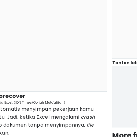
Tonton leb
torecover
a Excel. (IDN Times/Qoriah Muta'afifah)
 otomatis menyimpan pekerjaan kamu
tu. Jadi, ketika Excel mengalami
crash
tup dokumen tanpa menyimpannya,
file
kan.
More 