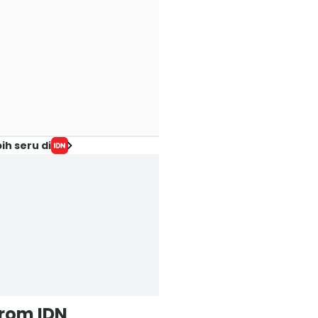
ih seru di
from IDN