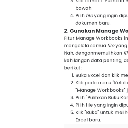
Klik tombol "Pulihkan 
bawah
Pilih
file
yang ingin dipu
dokumen baru.
2. Gunakan Manage W
Fitur Manage Workbooks i
mengelola semua
file
yang
Nah, denganmemulihkan
fi
kehilangan data penting, 
berikut:
Buka Excel dan klik menu
Klik pada menu "Kelol
"Manage Workbooks" j
Pilih "Pulihkan Buku K
Pilih file yang ingin d
Klik "Buka" untuk meli
Excel baru.