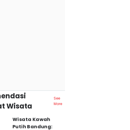
endasi
See
t Wisata
More
Wisata Kawah
Putih Bandung: