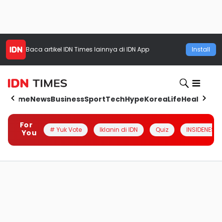
Baca artikel
IDN Times
lainnya di IDN App
Install
Home
News
Business
Sport
Tech
Hype
Korea
Life
Health
Aut
For
# Yuk Vote
Iklanin di IDN
Quiz
INSIDENESIA
You