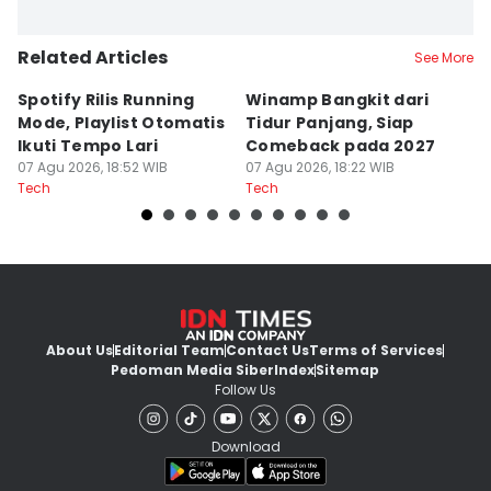
Related Articles
See More
Spotify Rilis Running
Winamp Bangkit dari
R
Mode, Playlist Otomatis
Tidur Panjang, Siap
C
Ikuti Tempo Lari
Comeback pada 2027
D
07 Agu 2026, 18:52 WIB
07 Agu 2026, 18:22 WIB
Di
07
Tech
Tech
Te
About Us
Editorial Team
Contact Us
Terms of Services
Pedoman Media Siber
Index
Sitemap
Follow Us
Download