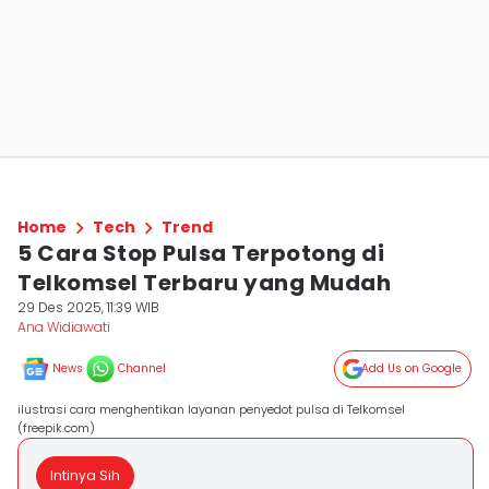
Home
Tech
Trend
5 Cara Stop Pulsa Terpotong di
Telkomsel Terbaru yang Mudah
29 Des 2025, 11:39 WIB
Ana Widiawati
News
Channel
Add Us on Google
ilustrasi cara menghentikan layanan penyedot pulsa di Telkomsel
(freepik.com)
Intinya Sih