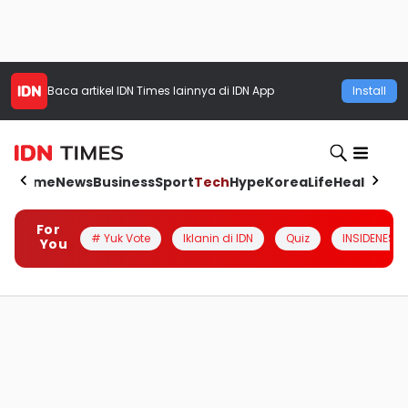
Baca artikel
IDN Times
lainnya di IDN App
Install
Home
News
Business
Sport
Tech
Hype
Korea
Life
Health
Aut
For
# Yuk Vote
Iklanin di IDN
Quiz
INSIDENESIA
You