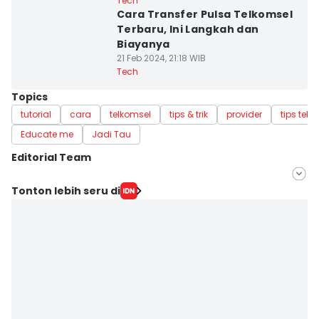
Tech
Cara Transfer Pulsa Telkomsel
Terbaru, Ini Langkah dan
Biayanya
21 Feb 2024, 21:18 WIB
Tech
Topics
tutorial
cara
telkomsel
tips & trik
provider
tips tekn
Educate me
Jadi Tau
Editorial Team
Editor
Tonton lebih seru di
Ana Widiawati
Editor
Addina Zulfa Fa'izah