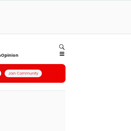
n
Opinion
Join Community