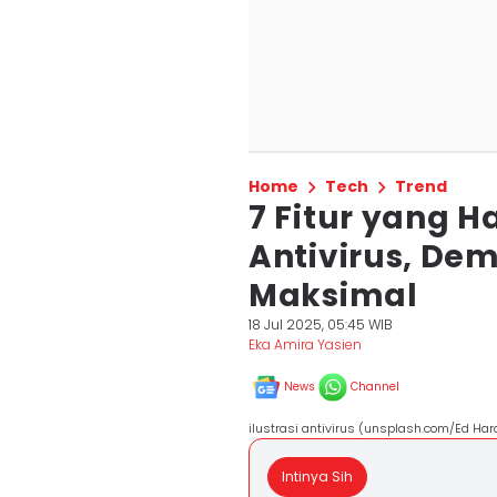
Home
Tech
Trend
7 Fitur yang 
Antivirus, De
Maksimal
18 Jul 2025, 05:45 WIB
Eka Amira Yasien
News
Channel
ilustrasi antivirus (unsplash.com/Ed Har
Intinya Sih