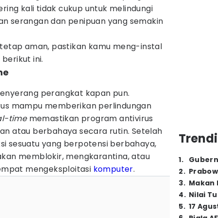
ring kali tidak cukup untuk melindungi
an serangan dan penipuan yang semakin
 tetap aman, pastikan kamu meng-instal
r
berikut ini.
me
menyerang perangkat kapan pun.
arus mampu memberikan perlindungan
al-time
memastikan program antivirus
an atau berbahaya secara rutin. Setelah
Trendi
i sesuatu yang berpotensi berbahaya,
akan memblokir, mengkarantina, atau
1
.
Gubern
mpat mengeksploitasi
komputer
.
2
.
Prabow
3
.
Makan B
4
.
Nilai T
5
.
17 Agus