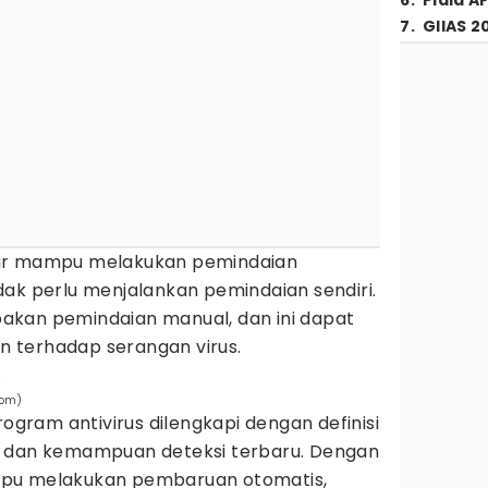
6
.
Piala A
7
.
GIIAS 2
 agar mampu melakukan pemindaian
dak perlu menjalankan pemindaian sendiri.
akan pemindaian manual, dan ini dapat
 terhadap serangan virus.
s
com)
ram antivirus dilengkapi dengan definisi
, dan kemampuan deteksi terbaru. Dengan
mpu melakukan pembaruan otomatis,