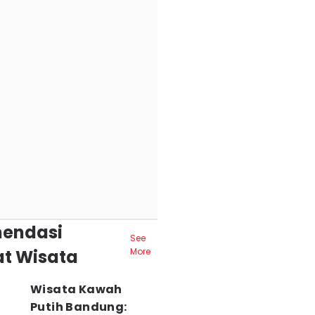
endasi
See
t Wisata
More
Wisata Kawah
Putih Bandung: