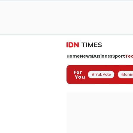
Home
News
Business
Sport
Te
For
# Yuk Vote
Iklanin
You