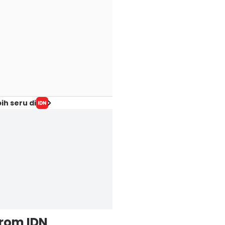
ih seru di
from IDN