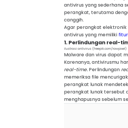
antivirus yang sederhana se
perangkat, terutama deng
canggih.
Agar perangkat elektronik
antivirus yang memiliki
fitu
1. Perlindungan real-ti
ilustrasi antivirus (freepik.com/rawpixel)
Malware dan virus dapat 
Karenanya, antivirusmu h
real-time.
Perlindungan
re
memeriksa file mencurigak
perangkat lunak mendeteks
perangkat lunak tersebut 
menghapusnya sebelum se