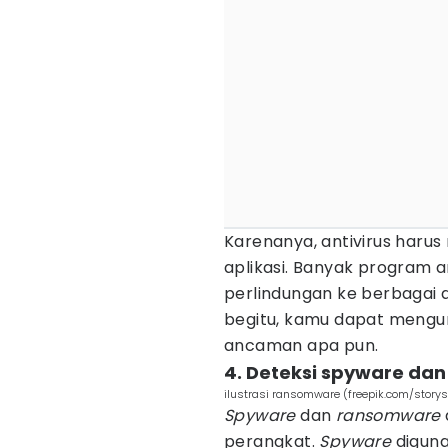
Karenanya, antivirus harus
aplikasi. Banyak program 
perlindungan ke berbagai 
begitu, kamu dapat mengura
ancaman apa pun.
4. Deteksi spyware da
ilustrasi ransomware (freepik.com/storys
Spyware
dan
ransomware
perangkat.
Spyware
diguna