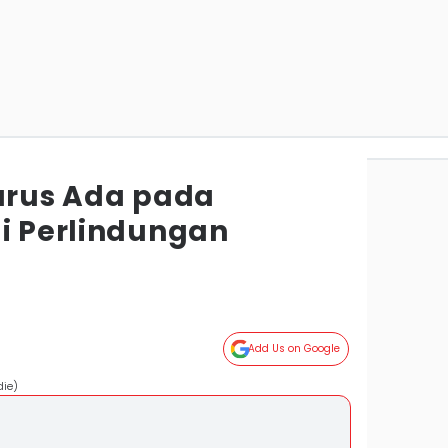
Harus Ada pada
mi Perlindungan
Add Us on Google
die)