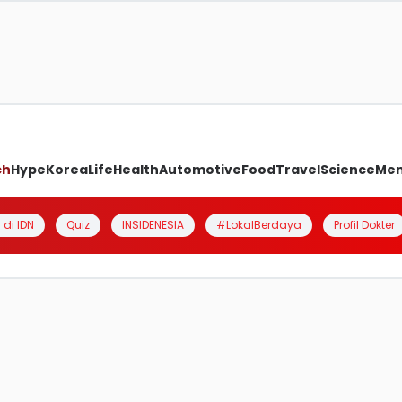
ch
Hype
Korea
Life
Health
Automotive
Food
Travel
Science
Me
 di IDN
Quiz
INSIDENESIA
#LokalBerdaya
Profil Dokter