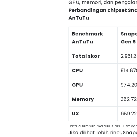
GPU, memori, dan pengala
Perbandingan chipset S
AnTuTu
Benchmark
Snap
AnTuTu
Gen 5
Total skor
2.961.
CPU
914.87
GPU
974.2
Memory
382.72
UX
689.2
Data dihimpun melalui situs Gizmoc
Jika dilihat lebih rinci, S