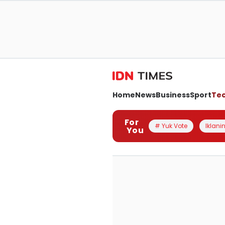
Home
News
Business
Sport
Te
For
# Yuk Vote
Iklanin
You