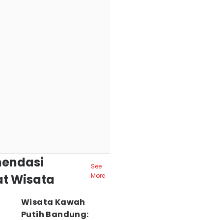
endasi
See
t Wisata
More
Wisata Kawah
Putih Bandung: