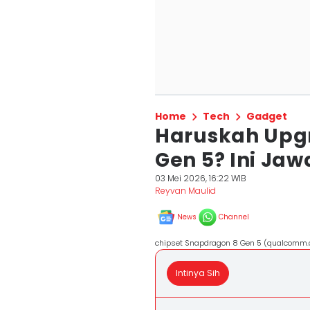
Home
Tech
Gadget
Haruskah Upg
Gen 5? Ini Ja
03 Mei 2026, 16:22 WIB
Reyvan Maulid
News
Channel
chipset Snapdragon 8 Gen 5 (qualcomm
Intinya Sih