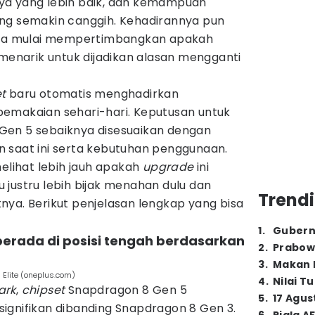
 daya yang lebih baik, dan kemampuan
ng semakin canggih. Kehadirannya pun
a mulai mempertimbangkan apakah
 menarik untuk dijadikan alasan mengganti
t
baru otomatis menghadirkan
emakaian sehari-hari. Keputusan untuk
Gen 5 sebaiknya disesuaikan dengan
saat ini serta kebutuhan penggunaan.
melihat lebih jauh apakah
upgrade
ini
justru lebih bijak menahan dulu dan
Trendi
nya. Berikut penjelasan lengkap yang bisa
1
.
Gubern
berada di posisi tengah berdasarkan
2
.
Prabow
3
.
Makan B
 Elite (oneplus.com)
4
.
Nilai T
ark
,
chipset
Snapdragon 8 Gen 5
5
.
17 Agus
ignifikan dibanding Snapdragon 8 Gen 3.