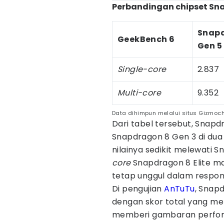
Perbandingan chipset Sn
Snap
GeekBench 6
Gen 5
Single-core
2.837
Multi-core
9.352
Data dihimpun melalui situs Gizmoc
Dari tabel tersebut, Snapd
Snapdragon 8 Gen 3 di dua
nilainya sedikit melewati 
core
Snapdragon 8 Elite mas
tetap unggul dalam respon
Di pengujian
AnTuTu
, Snap
dengan skor total yang men
memberi gambaran perfor