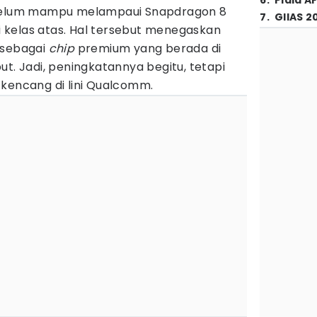
6
.
Piala A
belum mampu melampaui Snapdragon 8
7
.
GIIAS 2
di kelas atas. Hal tersebut menegaskan
 sebagai
chip
premium yang berada di
ut. Jadi, peningkatannya begitu, tetapi
 kencang di lini Qualcomm.