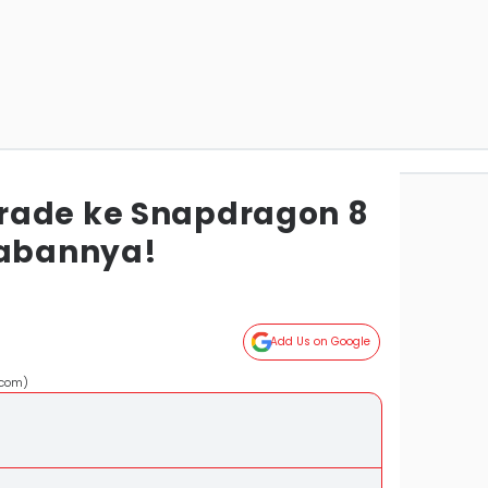
rade ke Snapdragon 8
wabannya!
Add Us on Google
.com)