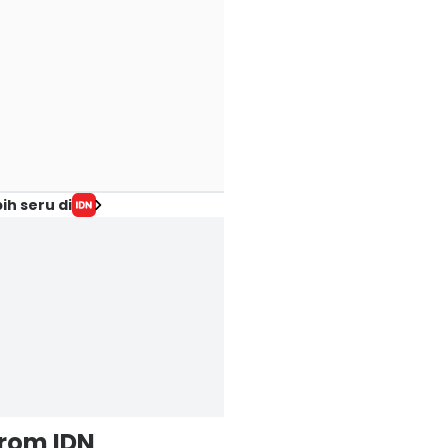
ih seru di
from IDN