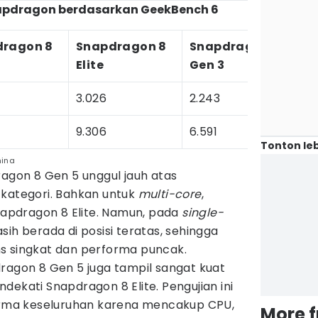
apdragon berdasarkan GeekBench 6
dragon 8
Snapdragon 8
Snapdragon 8
Elite
Gen 3
3.026
2.243
9.306
6.591
Tonton leb
hina
ragon 8 Gen 5 unggul jauh atas
 kategori. Bahkan untuk
multi-core
,
Snapdragon 8 Elite. Namun, pada
single-
ih berada di posisi teratas, sehingga
s singkat dan performa puncak.
dragon 8 Gen 5 juga tampil sangat kuat
dekati Snapdragon 8 Elite. Pengujian ini
ma keseluruhan karena mencakup CPU,
More 