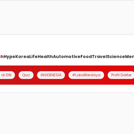
ch
Hype
Korea
Life
Health
Automotive
Food
Travel
Science
Me
 di IDN
Quiz
INSIDENESIA
#LokalBerdaya
Profil Dokter