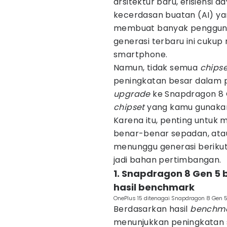
arsitektur baru, efisiensi
kecerdasan buatan (AI) ya
membuat banyak penggun
generasi terbaru ini cukup
smartphone.
Namun, tidak semua
chipse
peningkatan besar dalam p
upgrade
ke Snapdragon 8 
chipset
yang kamu gunakan 
Karena itu, penting untuk 
benar-benar sepadan, atau 
menunggu generasi berikut
jadi bahan pertimbangan.
1. Snapdragon 8 Gen 5 
hasil benchmark
OnePlus 15 ditenagai Snapdragon 8 Gen 5
Berdasarkan hasil
benchm
menunjukkan peningkatan s