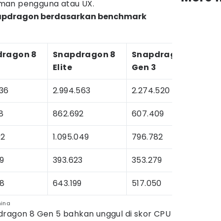
man pengguna atau UX.
napdragon berdasarkan benchmark
dragon 8
Snapdragon 8
Snapdragon 8
Elite
Gen 3
236
2.994.563
2.274.520
8
862.692
607.409
02
1.095.049
796.782
9
393.623
353.279
28
643.199
517.050
hina
napdragon 8 Gen 5 bahkan unggul di skor CPU