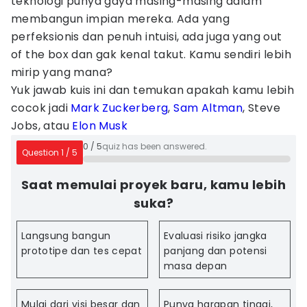
teknologi punya gaya masing-masing dalam
membangun impian mereka. Ada yang
perfeksionis dan penuh intuisi, ada juga yang out
of the box dan gak kenal takut. Kamu sendiri lebih
mirip yang mana?
Yuk jawab kuis ini dan temukan apakah kamu lebih
cocok jadi
Mark Zuckerberg
,
Sam Altman
, Steve
Jobs, atau
Elon Musk
0
/
5
quiz has been answered.
Question
1
/
5
Saat memulai proyek baru, kamu lebih
suka?
Langsung bangun
Evaluasi risiko jangka
prototipe dan tes cepat
panjang dan potensi
masa depan
Mulai dari visi besar dan
Punya harapan tinggi,