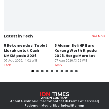
Latest in Tech
See More
5 Rekomendasi Tablet
5 Alasan Beli HP Baru
Re
Murah untuk Kasir
Kurang Worth It pada
d
UMKM pada 2026
2026, Harga Meroket!
B
07 Agu 2026, 14:02 WIB
07 Agu 2026, 13:52 WIB
07
Tech
Tech
Te
About Us
Editorial Team
Contact Us
Terms of Services
Pedoman Media Siber
Index
Sitemap