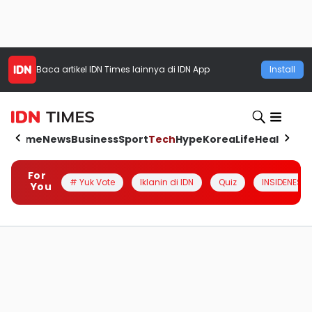
Baca artikel
IDN Times
lainnya di IDN App
Install
Home
News
Business
Sport
Tech
Hype
Korea
Life
Health
Aut
For
# Yuk Vote
Iklanin di IDN
Quiz
INSIDENESIA
You