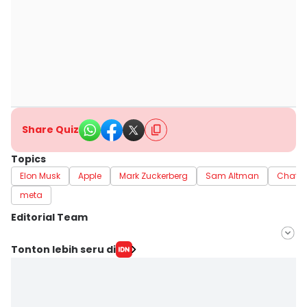
Share Quiz
Topics
Elon Musk
Apple
Mark Zuckerberg
Sam Altman
ChatG
meta
Editorial Team
Editor
Tonton lebih seru di
Achmad Fatkhur Rozi
Editor
Fahreza Murnanda