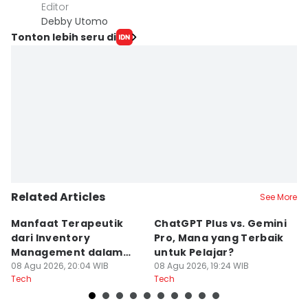
Editor
Debby Utomo
Tonton lebih seru di
Related Articles
See More
Manfaat Terapeutik
ChatGPT Plus vs. Gemini
T
dari Inventory
Pro, Mana yang Terbaik
N
Management dalam
untuk Pelajar?
T
Cozy Game
08 Agu 2026, 20:04 WIB
08 Agu 2026, 19:24 WIB
08
Tech
Tech
Te