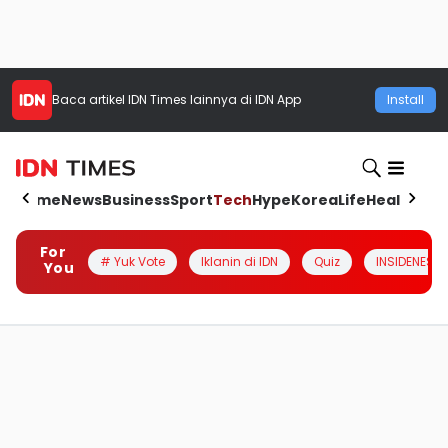
Baca artikel
IDN Times
lainnya di IDN App
Install
Home
News
Business
Sport
Tech
Hype
Korea
Life
Health
Aut
For
# Yuk Vote
Iklanin di IDN
Quiz
INSIDENESIA
You