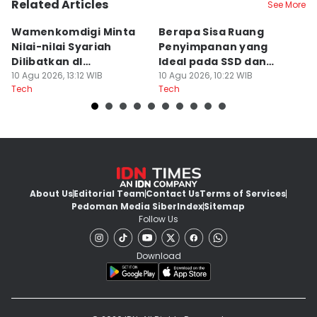
Related Articles
See More
Wamenkomdigi Minta
Berapa Sisa Ruang
7
Nilai-nilai Syariah
Penyimpanan yang
S
Dilibatkan dI
Ideal pada SSD dan
Le
Pengembangan AI
10 Agu 2026, 13:12 WIB
HDD?
10 Agu 2026, 10:22 WIB
10
Tech
Tech
Te
About Us
Editorial Team
Contact Us
Terms of Services
Pedoman Media Siber
Index
Sitemap
Follow Us
Download