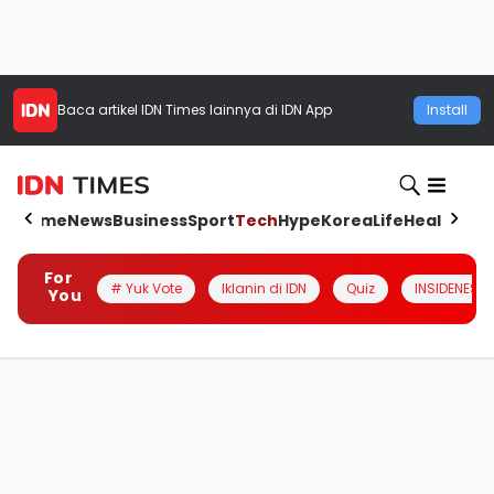
Baca artikel
IDN Times
lainnya di IDN App
Install
Home
News
Business
Sport
Tech
Hype
Korea
Life
Health
Aut
For
# Yuk Vote
Iklanin di IDN
Quiz
INSIDENESIA
You