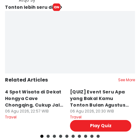
Atqo Sy
Tonton lebih seru di
Related Articles
See More
4 Spot Wisata di Dekat
[QUIZ] Event Seru Apa
5
Hongya Cave
yang Bakal Kamu
P
Chongqing, Cukup Jalan
Tonton Bulan Agustus
J
Kaki!
06 Agu 2026, 22:57 WIB
2026 Ini?
06 Agu 2026, 20:30 WIB
06
Travel
Travel
Tr
Play Quiz