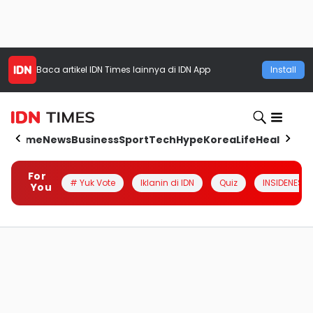
Baca artikel
IDN Times
lainnya di IDN App
Install
Home
News
Business
Sport
Tech
Hype
Korea
Life
Health
Aut
For
# Yuk Vote
Iklanin di IDN
Quiz
INSIDENESIA
You