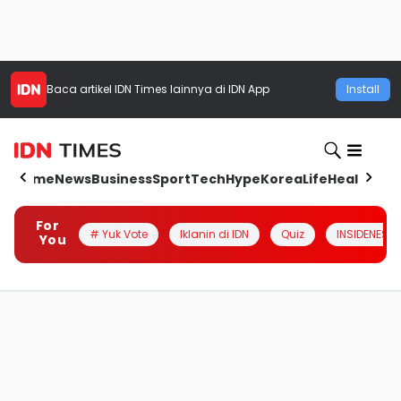
Baca artikel
IDN Times
lainnya di IDN App
Install
Home
News
Business
Sport
Tech
Hype
Korea
Life
Health
Aut
For
# Yuk Vote
Iklanin di IDN
Quiz
INSIDENESIA
You