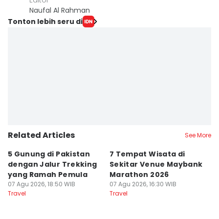
Editor
Naufal Al Rahman
Tonton lebih seru di
Related Articles
See More
5 Gunung di Pakistan
7 Tempat Wisata di
L
dengan Jalur Trekking
Sekitar Venue Maybank
G
yang Ramah Pemula
Marathon 2026
P
07 Agu 2026, 18:50 WIB
07 Agu 2026, 16:30 WIB
d
07
Travel
Travel
Tr