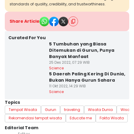
standards of quality, credibility, and trustworthiness.
Share Article
Curated For You
5 Tumbuhan yang Biasa
Ditemukan di Gurun, Punya
Banyak Manfaat
25 Des 2022, 07:29 WIB
Science
5 Daerah Paling Kering Di Dunia,
Bukan Hanya Gurun Sahara
11 Okt 2022, 14:29 WIB
Science
Topics
Tempat Wisata
Gurun
traveling
Wisata Dunia
Wisata
Rekomendasi tempat wisata
Educate me
Fakta Wisata
Editorial Team