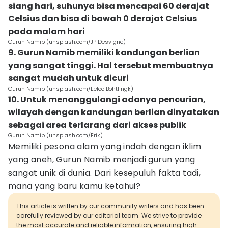
siang hari, suhunya bisa mencapai 60 derajat
Celsius dan bisa di bawah 0 derajat Celsius
pada malam hari
Gurun Namib (unsplash.com/JP Desvigne)
9. Gurun Namib memiliki kandungan berlian
yang sangat tinggi. Hal tersebut membuatnya
sangat mudah untuk dicuri
Gurun Namib (unsplash.com/Eelco Böhtlingk)
10. Untuk menanggulangi adanya pencurian,
wilayah dengan kandungan berlian dinyatakan
sebagai area terlarang dari akses publik
Gurun Namib (unsplash.com/Erik)
Memiliki pesona alam yang indah dengan iklim
yang aneh, Gurun Namib menjadi gurun yang
sangat unik di dunia. Dari kesepuluh fakta tadi,
mana yang baru kamu ketahui?
This article is written by our community writers and has been
carefully reviewed by our editorial team. We strive to provide
the most accurate and reliable information, ensuring high