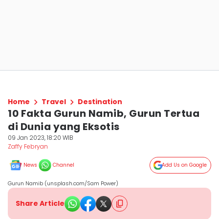
Home
Travel
Destination
10 Fakta Gurun Namib, Gurun Tertua
di Dunia yang Eksotis
09 Jan 2023, 18:20 WIB
Zaffy Febryan
News
Channel
Add Us on Google
Gurun Namib (unsplash.com/Sam Power)
Share Article