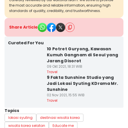
the most accurate and reliable information, ensuring high
standards of quality, credibility, and trustworthiness.
Share Article
Curated For You
10 Potret Guryong, Kawasan
Kumuh Gangnam di Seoul yang
Jarang Disorot
09 Okt 2021, 18:31 WIB
Travel
9 Fakta Sunshine Studio yang
Jadi Lokasi Syuting KDrama Mr.
Sunshine
02 Nov 2021, 15:55 WIB
Travel
Topics
lokasi syuting
destinasi wisata korea
wisata korea selatan
Educate me