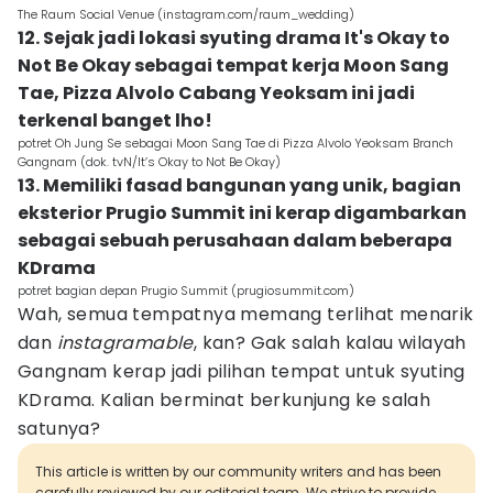
The Raum Social Venue (instagram.com/raum_wedding)
12. Sejak jadi lokasi syuting drama It's Okay to
Not Be Okay sebagai tempat kerja Moon Sang
Tae, Pizza Alvolo Cabang Yeoksam ini jadi
terkenal banget lho!
potret Oh Jung Se sebagai Moon Sang Tae di Pizza Alvolo Yeoksam Branch
Gangnam (dok. tvN/It’s Okay to Not Be Okay)
13. Memiliki fasad bangunan yang unik, bagian
eksterior Prugio Summit ini kerap digambarkan
sebagai sebuah perusahaan dalam beberapa
KDrama
potret bagian depan Prugio Summit (prugiosummit.com)
Wah, semua tempatnya memang terlihat menarik
dan
instagramable
, kan? Gak salah kalau wilayah
Gangnam kerap jadi pilihan tempat untuk syuting
KDrama. Kalian berminat berkunjung ke salah
satunya?
This article is written by our community writers and has been
carefully reviewed by our editorial team. We strive to provide