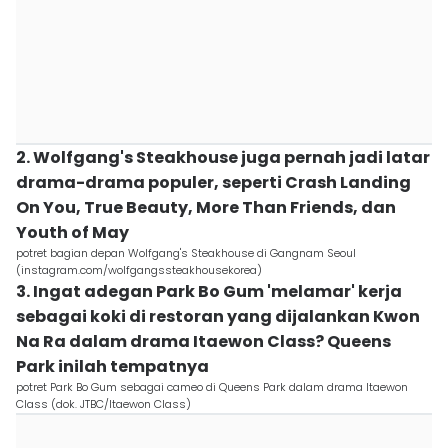
2. Wolfgang's Steakhouse juga pernah jadi latar
drama-drama populer, seperti Crash Landing
On You, True Beauty, More Than Friends, dan
Youth of May
potret bagian depan Wolfgang's Steakhouse di Gangnam Seoul
(instagram.com/wolfgangssteakhousekorea)
3. Ingat adegan Park Bo Gum 'melamar' kerja
sebagai koki di restoran yang dijalankan Kwon
Na Ra dalam drama Itaewon Class? Queens
Park inilah tempatnya
potret Park Bo Gum sebagai cameo di Queens Park dalam drama Itaewon
Class (dok. JTBC/Itaewon Class)