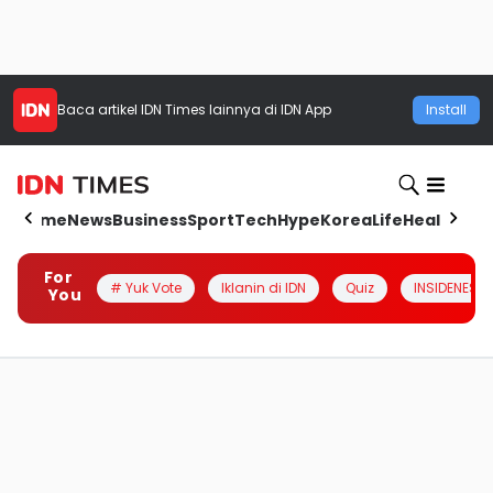
Baca artikel
IDN Times
lainnya di IDN App
Install
Home
News
Business
Sport
Tech
Hype
Korea
Life
Health
Aut
For
# Yuk Vote
Iklanin di IDN
Quiz
INSIDENESIA
You