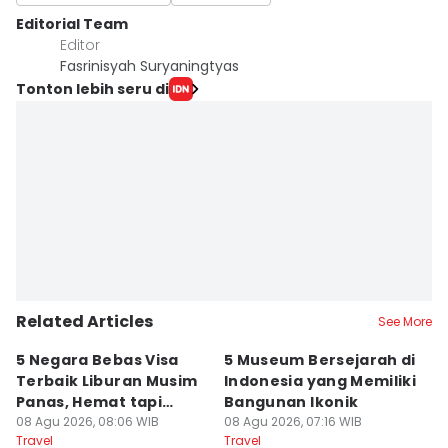
Editorial Team
Editor
Fasrinisyah Suryaningtyas
Tonton lebih seru di
Related Articles
See More
5 Negara Bebas Visa
5 Museum Bersejarah di
5
Terbaik Liburan Musim
Indonesia yang Memiliki
d
Panas, Hemat tapi
Bangunan Ikonik
y
Mewah!
08 Agu 2026, 08:06 WIB
08 Agu 2026, 07:16 WIB
07
Travel
Travel
Tr