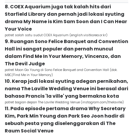
8. COEX Aquarium juga tak kalah hits dari
Starfield Library dan pernah jadi lokasi syuting
drama My Name is Kim Sam Soon dan I Can Hear
Your Voice
potret salah satu sudut COEX Aquarium (english.visitkorea.or.kr)
9. Ruangan Sono Felice Banquet and Convention
Hall ini sangat populer dan pernah muncul
dalam Find Me In Your Memory, Vincenzo, dan
The Devil Judge
potret Moon Ga Young di Sono Felice Banquet and Convention Hall (dok.
MBC/Find Me in Your Memory)
10. Kerap jadi lokasi syuting adegan pernikahan,
nama The Laville Wedding Venue ini berasal dari
bahasa Prancis 'la ville' yang bermakna kota
potret bagian depan The Laville Wedding Venue (instagram.com/thelaville)
11. Pada episode pertama drama Why Secretary
Kim, Park Min Young dan Park Seo Joon hadir di
sebuah pesta yang diselenggarakan di The
Raum Social Venue