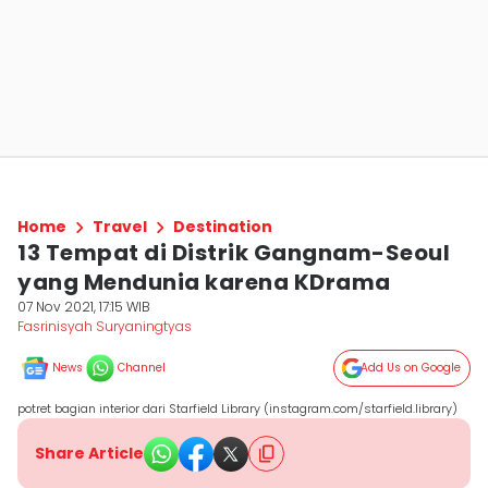
Home
Travel
Destination
13 Tempat di Distrik Gangnam-Seoul
yang Mendunia karena KDrama
07 Nov 2021, 17:15 WIB
Fasrinisyah Suryaningtyas
News
Channel
Add Us on Google
potret bagian interior dari Starfield Library (instagram.com/starfield.library)
Share Article