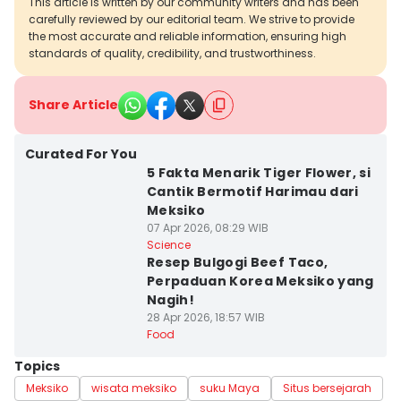
This article is written by our community writers and has been
carefully reviewed by our editorial team. We strive to provide
the most accurate and reliable information, ensuring high
standards of quality, credibility, and trustworthiness.
Share Article
Curated For You
5 Fakta Menarik Tiger Flower, si
Cantik Bermotif Harimau dari
Meksiko
07 Apr 2026, 08:29 WIB
Science
Resep Bulgogi Beef Taco,
Perpaduan Korea Meksiko yang
Nagih!
28 Apr 2026, 18:57 WIB
Food
Topics
Meksiko
wisata meksiko
suku Maya
Situs bersejarah