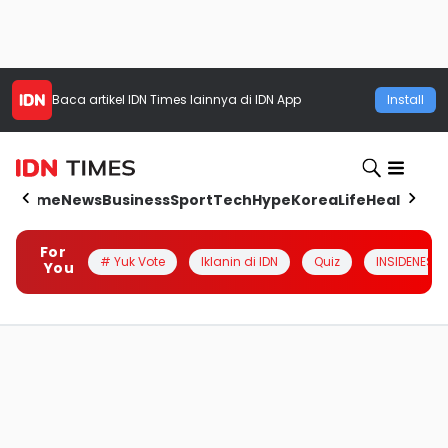
Baca artikel
IDN Times
lainnya di IDN App
Install
Home
News
Business
Sport
Tech
Hype
Korea
Life
Health
Aut
For
# Yuk Vote
Iklanin di IDN
Quiz
INSIDENESIA
You