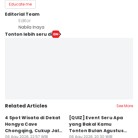
Educate me
Editorial Team
Editor
Nabila Inaya
Tonton lebih seru di
Related Articles
See More
4 Spot Wisata di Dekat
[QUIZ] Event Seru Apa
5
Hongya Cave
yang Bakal Kamu
P
Chongqing, Cukup Jalan
Tonton Bulan Agustus
J
Kaki!
06 Agu 2026, 22:57 WIB
2026 Ini?
06 Agu 2026, 20:30 WIB
06