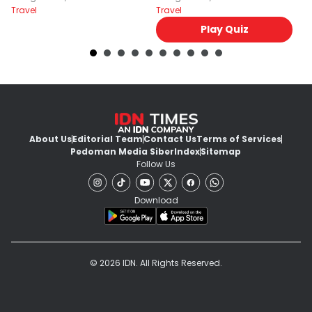
Travel
Travel
Tr
Play Quiz
About Us
Editorial Team
Contact Us
Terms of Services
Pedoman Media Siber
Index
Sitemap
Follow Us
Download
© 2026 IDN. All Rights Reserved.