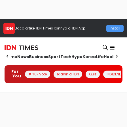
Baca artikel
IDN Times
lainnya di IDN App
Install
Home
News
Business
Sport
Tech
Hype
Korea
Life
Health
Aut
For
# Yuk Vote
Iklanin di IDN
Quiz
INSIDENESIA
You