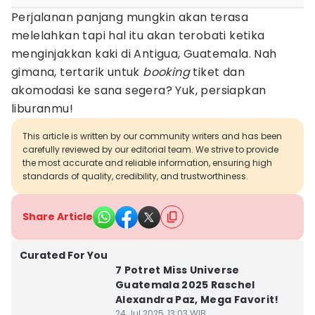
Perjalanan panjang mungkin akan terasa
melelahkan tapi hal itu akan terobati ketika
menginjakkan kaki di Antigua, Guatemala. Nah
gimana, tertarik untuk
booking
tiket dan
akomodasi ke sana segera? Yuk, persiapkan
liburanmu!
This article is written by our community writers and has been
carefully reviewed by our editorial team. We strive to provide
the most accurate and reliable information, ensuring high
standards of quality, credibility, and trustworthiness.
Share Article
Curated For You
7 Potret Miss Universe
Guatemala 2025 Raschel
Alexandra Paz, Mega Favorit!
24 Jul 2025, 13:03 WIB