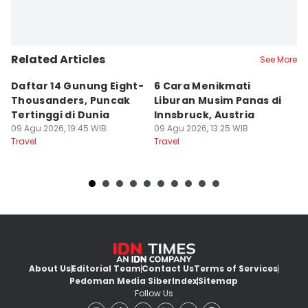
Related Articles
See More
Daftar 14 Gunung Eight-
6 Cara Menikmati
S
Thousanders, Puncak
Liburan Musim Panas di
J
Tertinggi di Dunia
Innsbruck, Austria
P
09 Agu 2026, 19:45 WIB
09 Agu 2026, 13:25 WIB
09
Travel
Travel
Tr
About Us
Editorial Team
Contact Us
Terms of Services
Pedoman Media Siber
Index
Sitemap
Follow Us