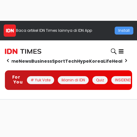
Baca artikel
IDN Times
lainnya di IDN App
Install
Home
News
Business
Sport
Tech
Hype
Korea
Life
Health
Aut
For
# Yuk Vote
Iklanin di IDN
Quiz
INSIDENESIA
You