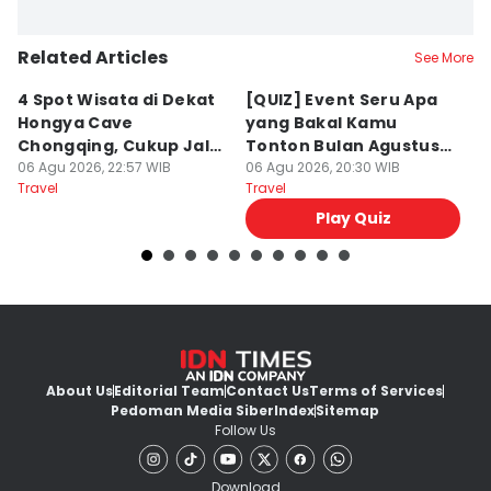
Related Articles
See More
4 Spot Wisata di Dekat
[QUIZ] Event Seru Apa
5
Hongya Cave
yang Bakal Kamu
P
Chongqing, Cukup Jalan
Tonton Bulan Agustus
J
Kaki!
06 Agu 2026, 22:57 WIB
2026 Ini?
06 Agu 2026, 20:30 WIB
06
Travel
Travel
Tr
Play Quiz
About Us
Editorial Team
Contact Us
Terms of Services
Pedoman Media Siber
Index
Sitemap
Follow Us
Download