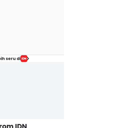
ih seru di
from IDN