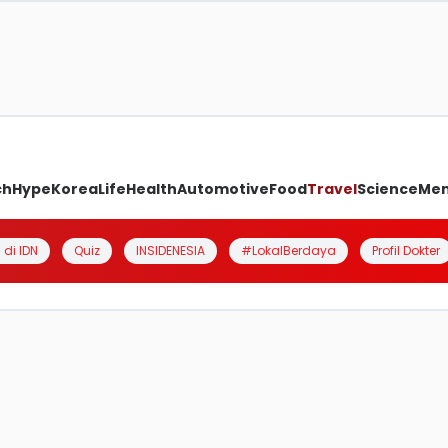
ch
Hype
Korea
Life
Health
Automotive
Food
Travel
Science
Me
 di IDN
Quiz
INSIDENESIA
#LokalBerdaya
Profil Dokter