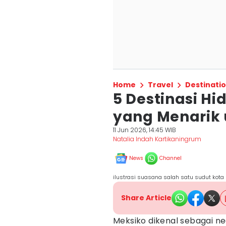
Home
Travel
Destinati
5 Destinasi H
yang Menarik 
11 Jun 2026, 14:45 WIB
Natalia Indah Kartikaningrum
News
Channel
ilustrasi suasana salah satu sudut kot
Share Article
Meksiko dikenal sebagai n