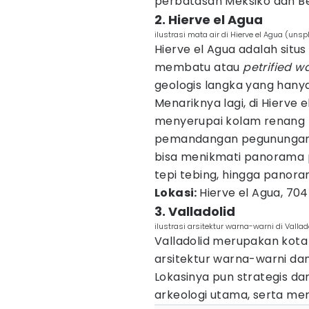
perbatasan Meksiko dan Be
2. Hierve el Agua
ilustrasi mata air di Hierve el Agua (un
Hierve el Agua adalah situs
membatu atau
petrified wa
geologis langka yang hanya
Menariknya lagi, di Hierve 
menyerupai kolam renang t
pemandangan pegunungan 
bisa menikmati panorama 
tepi tebing, hingga panor
Lokasi:
Hierve el Agua, 70
3. Valladolid
ilustrasi arsitektur warna-warni di Valla
Valladolid merupakan kota
arsitektur warna-warni dan
Lokasinya pun strategis dan
arkeologi utama, serta me