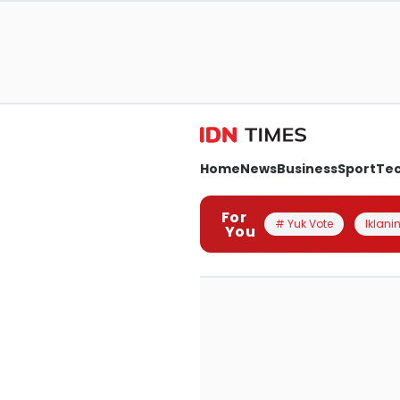
Home
News
Business
Sport
Te
For
# Yuk Vote
Iklanin
You