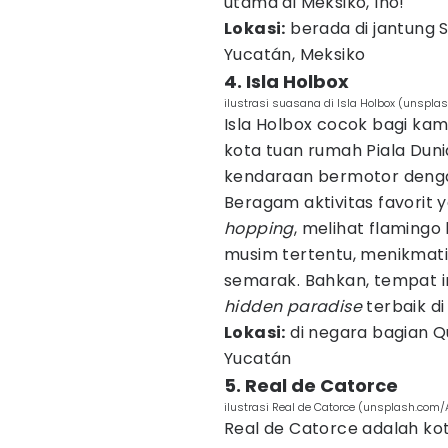
utama di Meksiko, lho!
Lokasi:
berada di jantung 
Yucatán, Meksiko
4. Isla Holbox
ilustrasi suasana di Isla Holbox (unspla
Isla Holbox cocok bagi kam
kota tuan rumah Piala Duni
kendaraan bermotor dengan
Beragam aktivitas favorit y
hopping
, melihat flamingo
musim tertentu, menikmati 
semarak. Bahkan, tempat in
hidden paradise
terbaik di
Lokasi:
di negara bagian Q
Yucatán
5. Real de Catorce
ilustrasi Real de Catorce (unsplash.com
Real de Catorce adalah kot