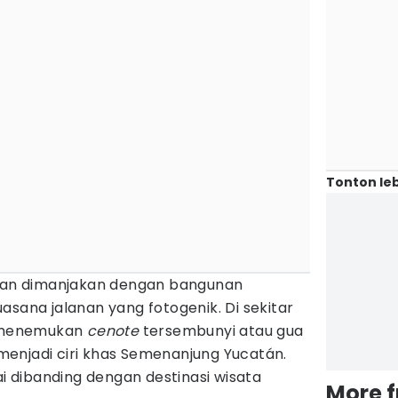
Tonton leb
akan dimanjakan dengan bangunan
asana jalanan yang fotogenik. Di sekitar
a menemukan
cenote
tersembunyi atau gua
g menjadi ciri khas Semenanjung Yucatán.
ai dibanding dengan destinasi wisata
More 