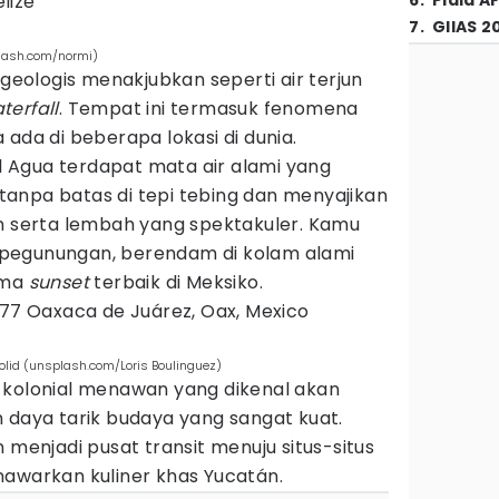
lize
6
.
Piala A
7
.
GIIAS 2
splash.com/normi)
 geologis menakjubkan seperti air terjun
terfall
. Tempat ini termasuk fenomena
 ada di beberapa lokasi di dunia.
el Agua terdapat mata air alami yang
anpa batas di tepi tebing dan menyajikan
serta lembah yang spektakuler. Kamu
pegunungan, berendam di kolam alami
ama
sunset
terbaik di Meksiko.
477 Oaxaca de Juárez, Oax, Mexico
dolid (unsplash.com/Loris Boulinguez)
 kolonial menawan yang dikenal akan
 daya tarik budaya yang sangat kuat.
 menjadi pusat transit menuju situs-situs
nawarkan kuliner khas Yucatán.