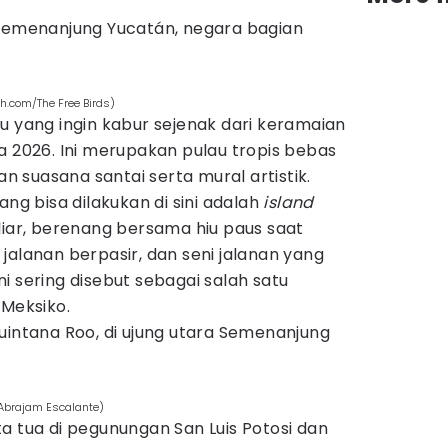
Semenanjung Yucatán, negara bagian
sh.com/The Free Birds)
u yang ingin kabur sejenak dari keramaian
a 2026. Ini merupakan pulau tropis bebas
 suasana santai serta mural artistik.
ang bisa dilakukan di sini adalah
island
 liar, berenang bersama hiu paus saat
jalanan berpasir, dan seni jalanan yang
i sering disebut sebagai salah satu
 Meksiko.
uintana Roo, di ujung utara Semenanjung
/Abrajam Escalante)
a tua di pegunungan San Luis Potosi dan