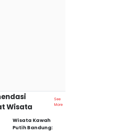
endasi
See
t Wisata
More
Wisata Kawah
Putih Bandung: