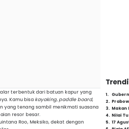
Trendi
alar terbentuk dari batuan kapur yang
1
.
Gubern
ya. Kamu bisa
kayaking
,
paddle board
,
2
.
Prabow
an yang tenang sambil menikmati suasana
3
.
Makan B
aian resor besar.
4
.
Nilai T
uintana Roo, Meksiko, dekat dengan
5
.
17 Agus