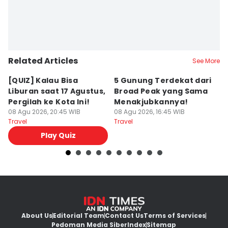
Related Articles
See More
[QUIZ] Kalau Bisa
5 Gunung Terdekat dari
5
Liburan saat 17 Agustus,
Broad Peak yang Sama
P
Pergilah ke Kota Ini!
Menakjubkannya!
y
08 Agu 2026, 20:45 WIB
08 Agu 2026, 16:45 WIB
08
Travel
Travel
Tr
Play Quiz
About Us
Editorial Team
Contact Us
Terms of Services
Pedoman Media Siber
Index
Sitemap