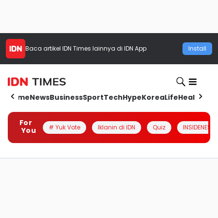
Baca artikel
IDN Times
lainnya di IDN App
Install
Home
News
Business
Sport
Tech
Hype
Korea
Life
Health
Aut
For
# Yuk Vote
Iklanin di IDN
Quiz
INSIDENESIA
You