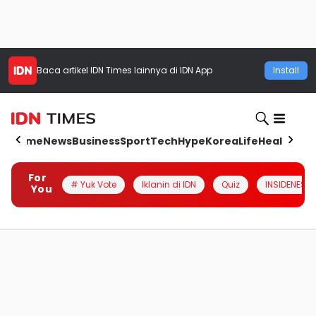
Baca artikel
IDN Times
lainnya di IDN App
Install
Home
News
Business
Sport
Tech
Hype
Korea
Life
Health
Aut
For
# Yuk Vote
Iklanin di IDN
Quiz
INSIDENESIA
You