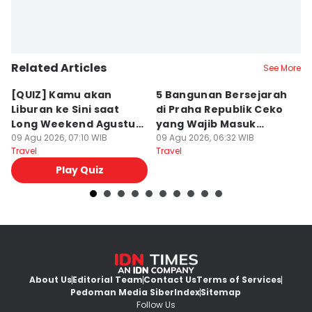
Related Articles
See More
[QUIZ] Kamu akan
5 Bangunan Bersejarah
C
Liburan ke Sini saat
di Praha Republik Ceko
B
Long Weekend Agustus
yang Wajib Masuk
B
2026!
09 Agu 2026, 07:10 WIB
Itinerary
09 Agu 2026, 06:32 WIB
09
Travel
Travel
Tr
Play Quiz
About Us
Editorial Team
Contact Us
Terms of Services
Pedoman Media Siber
Index
Sitemap
Follow Us