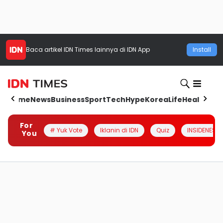
Baca artikel
IDN Times
lainnya di IDN App
Install
Home
News
Business
Sport
Tech
Hype
Korea
Life
Health
Aut
For
# Yuk Vote
Iklanin di IDN
Quiz
INSIDENESIA
You