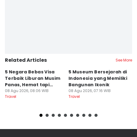
Related Articles
See More
5 Negara Bebas Visa
5 Museum Bersejarah di
5
Terbaik Liburan Musim
Indonesia yang Memiliki
d
Panas, Hemat tapi
Bangunan Ikonik
y
Mewah!
08 Agu 2026, 08:06 WIB
08 Agu 2026, 07:16 WIB
07
Travel
Travel
Tr