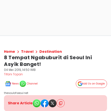
Home
Travel
Destination
8 Tempat Ngabuburit di Seoul Ini
Asyik Banget!
04 Mei 2019, 14:50 WIB
Tifani Topan
News
Channel
Add Us on Google
thesoulofseoul.net
Share Article