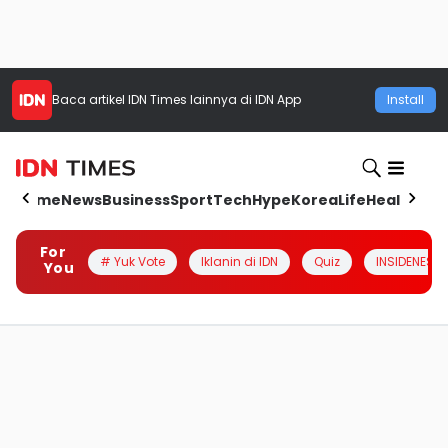
Baca artikel
IDN Times
lainnya di IDN App
Install
Home
News
Business
Sport
Tech
Hype
Korea
Life
Health
Aut
For
# Yuk Vote
Iklanin di IDN
Quiz
INSIDENESIA
You