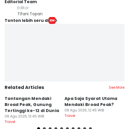
Editorial Team
Editor
Tifani Topan
Tonton lebih seru di
Related Articles
See More
Tantangan Mendaki
Apa Saja Syarat Utama
5
Broad Peak, Gunung
Mendaki Broad Peak?
S
Tertinggi ke-12 di Dunia
08 Agu 2026, 12:45 WIB
P
Travel
08 Agu 2026, 13:45 WIB
S
08
Travel
Tr