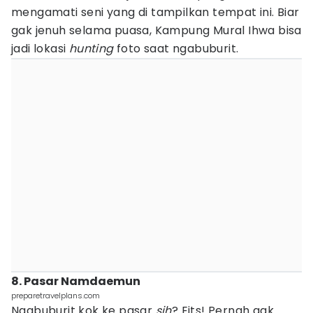
mengamati seni yang di tampilkan tempat ini. Biar
gak jenuh selama puasa, Kampung Mural Ihwa bisa
jadi lokasi
hunting
foto saat ngabuburit.
8. Pasar Namdaemun
preparetravelplans.com
Ngabuburit kok ke pasar
sih
? Eits! Pernah gak