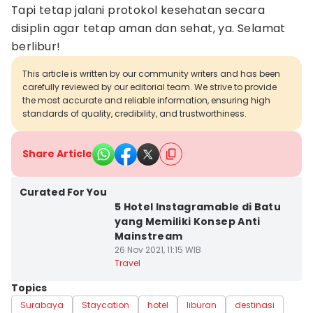
Tapi tetap jalani protokol kesehatan secara
disiplin agar tetap aman dan sehat, ya. Selamat
berlibur!
This article is written by our community writers and has been
carefully reviewed by our editorial team. We strive to provide
the most accurate and reliable information, ensuring high
standards of quality, credibility, and trustworthiness.
Share Article
Curated For You
5 Hotel Instagramable di Batu
yang Memiliki Konsep Anti
Mainstream
26 Nov 2021, 11:15 WIB
Travel
Topics
Surabaya
Staycation
hotel
liburan
destinasi