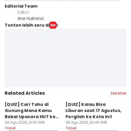
Editorial Team
Editor
Ane Hukrisna
Tonton lebih seru di
Related Articles
See More
[QUIZ] Cari Tahu di
[QUIZ] Kalau Bisa
5
Gunung Mana Kamu
Liburan saat 17 Agustus,
B
Bakal Upacara HUT ke-
Pergilah ke Kota Ini!
M
81 RI!
08 Agu 2026, 21:30 WIB
08 Agu 2026, 20:45 WIB
08
Travel
Travel
Tr