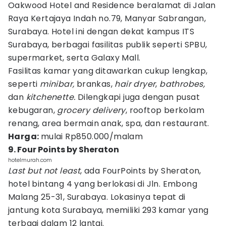
Oakwood Hotel and Residence beralamat di Jalan
Raya Kertajaya Indah no.79, Manyar Sabrangan,
Surabaya. Hotel ini dengan dekat kampus ITS
Surabaya, berbagai fasilitas publik seperti SPBU,
supermarket, serta Galaxy Mall.
Fasilitas kamar yang ditawarkan cukup lengkap,
seperti
minibar,
brankas,
hair dryer
,
bathrobes,
dan
kitchenette.
Dilengkapi juga dengan pusat
kebugaran,
grocery delivery
, rooftop berkolam
renang, area bermain anak, spa, dan restaurant.
Harga:
mulai Rp850.000/malam
9. Four Points by Sheraton
hotelmurah.com
Last but not least
, ada FourPoints by Sheraton,
hotel bintang 4 yang berlokasi di Jln. Embong
Malang 25-31, Surabaya. Lokasinya tepat di
jantung kota Surabaya, memiliki 293 kamar yang
terbagi dalam 12 lantai.