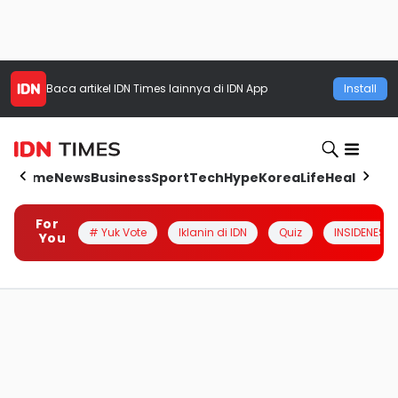
Baca artikel
IDN Times
lainnya di IDN App
Install
Home
News
Business
Sport
Tech
Hype
Korea
Life
Health
Aut
For
# Yuk Vote
Iklanin di IDN
Quiz
INSIDENESIA
You