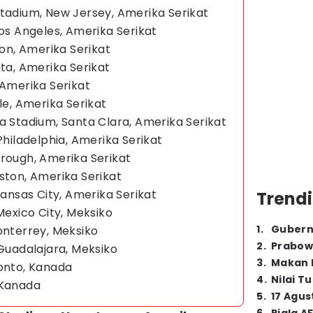
Stadium, New Jersey, Amerika Serikat
Los Angeles, Amerika Serikat
ton, Amerika Serikat
nta, Amerika Serikat
 Amerika Serikat
le, Amerika Serikat
a Stadium, Santa Clara, Amerika Serikat
Philadelphia, Amerika Serikat
orough, Amerika Serikat
ston, Amerika Serikat
Kansas City, Amerika Serikat
Trendi
Mexico City, Meksiko
1
.
Gubern
onterrey, Meksiko
2
.
Prabow
 Guadalajara, Meksiko
3
.
Makan B
ronto, Kanada
4
.
Nilai T
 Kanada
5
.
17 Agus