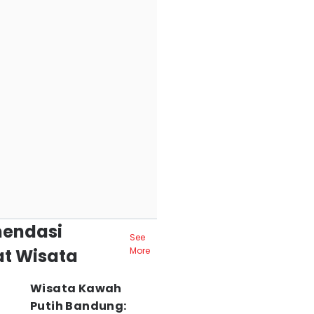
endasi
See
t Wisata
More
Wisata Kawah
Putih Bandung: