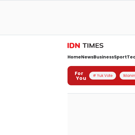
Home
News
Business
Sport
Te
For
# Yuk Vote
Iklanin
You