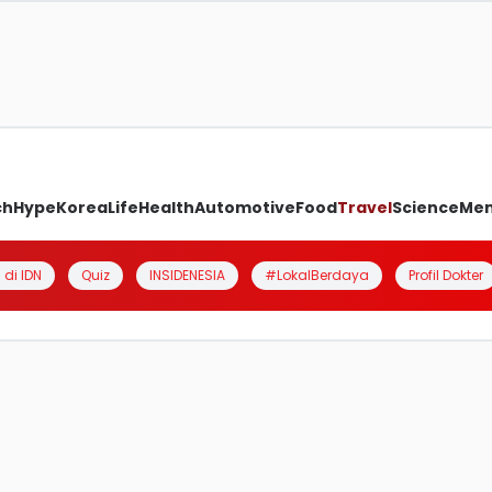
ch
Hype
Korea
Life
Health
Automotive
Food
Travel
Science
Me
 di IDN
Quiz
INSIDENESIA
#LokalBerdaya
Profil Dokter