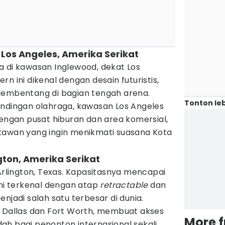
 Los Angeles, Amerika Serikat
a di kawasan Inglewood, dekat Los
n ini dikenal dengan desain futuristis,
membentang di bagian tengah arena.
Tonton leb
ndingan olahraga, kawasan Los Angeles
dengan pusat hiburan dan area komersial,
tawan yang ingin menikmati suasana Kota
ngton, Amerika Serikat
 Arlington, Texas. Kapasitasnya mencapai
ini terkenal dengan atap
retractable
dan
njadi salah satu terbesar di dunia.
a Dallas dan Fort Worth, membuat akses
More 
ah bagi penonton internasional sekali