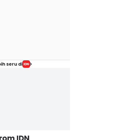
ih seru di
from IDN