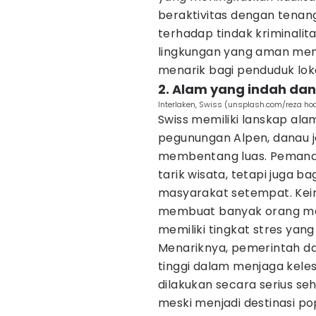
beraktivitas dengan tenan
terhadap tindak kriminalit
lingkungan yang aman mem
menarik bagi penduduk lo
2. Alam yang indah dan
Interlaken, Swiss (unsplash.com/reza ho
Swiss memiliki lanskap a
pegunungan Alpen, danau je
membentang luas. Pemanda
tarik wisata, tetapi juga b
masyarakat setempat. Kei
membuat banyak orang mer
memiliki tingkat stres yang
Menariknya, pemerintah da
tinggi dalam menjaga keles
dilakukan secara serius s
meski menjadi destinasi p