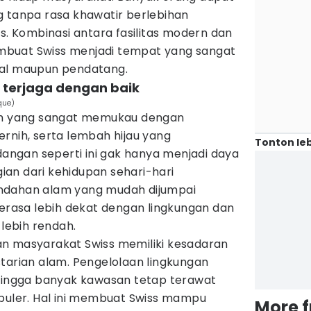
g tanpa rasa khawatir berlebihan
as. Kombinasi antara fasilitas modern dan
buat Swiss menjadi tempat yang sangat
kal maupun pendatang.
 terjaga dengan baik
que)
lam yang sangat memukau dengan
rnih, serta lembah hijau yang
Tonton leb
ngan seperti ini gak hanya menjadi daya
agian dari kehidupan sehari-hari
ndahan alam yang mudah dijumpai
asa lebih dekat dengan lingkungan dan
 lebih rendah.
n masyarakat Swiss memiliki kesadaran
tarian alam. Pengelolaan lingkungan
ehingga banyak kawasan tetap terawat
opuler. Hal ini membuat Swiss mampu
More 