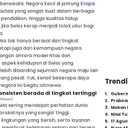
 berwisata. Negara kecil di jantung
Eropa
putasi yang sangat kuat dalam berbagai
 pendidikan, hingga kualitas hidup
ika Swiss kerap menjadi tolok ukur bagi
a.
ss tak hanya berasal dari tingkat
etapi juga dari kemampuan negara
angan antara modernitas dan
aspek kehidupan di Swiss yang
lebih dibanding sejumlah negara maju lain
g pesat. Yuk, kenali beberapa daya
Trendi
egara ini begitu istimewa.
konsisten berada di tingkat tertinggi
1
.
Gubern
Alfozan)
2
.
Prabow
wiss sering mendapat perhatian dunia
3
.
Makan B
arakatnya yang sangat tinggi.
4
.
Nilai T
 lingkungan yang bersih, serta layanan
5
.
17 Agus
if membuat kehidupan sehari-hari terasa