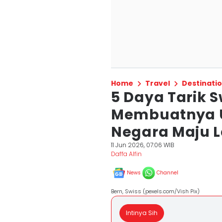
Home
Travel
Destinati
5 Daya Tarik 
Membuatnya U
Negara Maju L
11 Jun 2026, 07:06 WIB
Daffa Alfin
News
Channel
Bern, Swiss (pexels.com/Vish Pix)
Intinya Sih