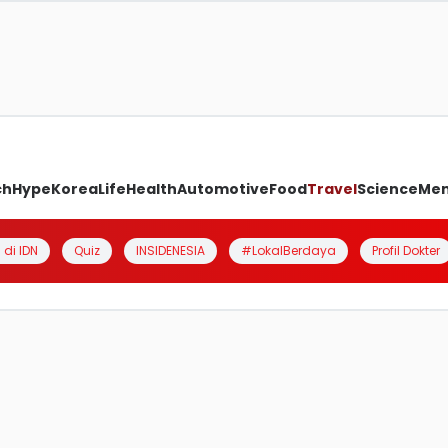
ch
Hype
Korea
Life
Health
Automotive
Food
Travel
Science
Me
 di IDN
Quiz
INSIDENESIA
#LokalBerdaya
Profil Dokter