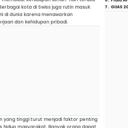
6
.
Piala A
Berbagai kota di Swiss juga rutin masuk
7
.
GIIAS 2
uni di dunia karena menawarkan
jaan dan kehidupan pribadi.
n yang tinggi turut menjadi faktor penting
s hidup masyarakat. Banyak orang dapat