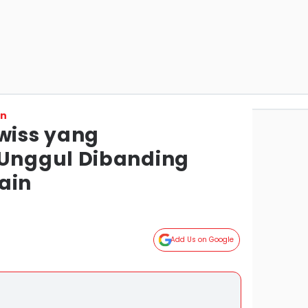
on
Swiss yang
nggul Dibanding
ain
Add Us on Google