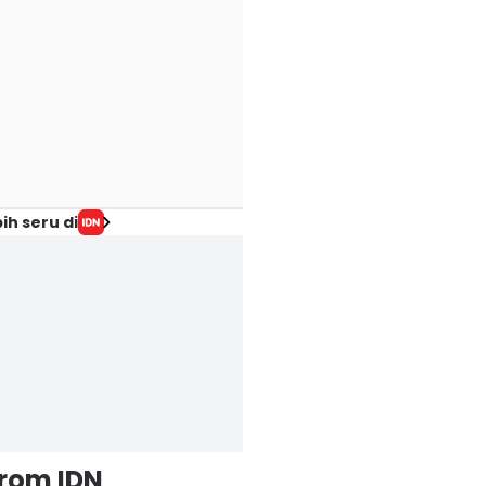
ih seru di
from IDN