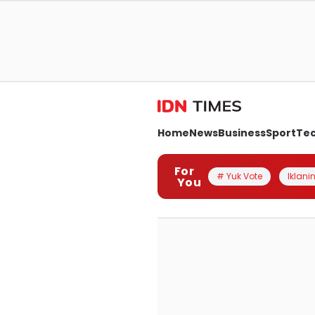
Home
News
Business
Sport
Te
For
# Yuk Vote
Iklanin
You