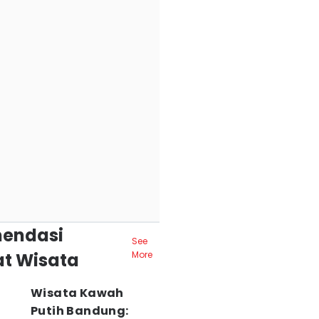
endasi
See
t Wisata
More
Wisata Kawah
Putih Bandung: