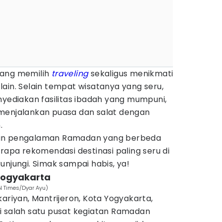
rang memilih
traveling
sekaligus menikmati
ain. Selain tempat wisatanya yang seru,
nyediakan fasilitas ibadah yang mumpuni,
menjalankan puasa dan salat dengan
.
kan pengalaman Ramadan yang berbeda
erapa rekomendasi destinasi paling seru di
unjungi. Simak sampai habis, ya!
 Yogyakarta
DN Times/Dyar Ayu)
kariyan, Mantrijeron, Kota Yogyakarta,
i salah satu pusat kegiatan Ramadan