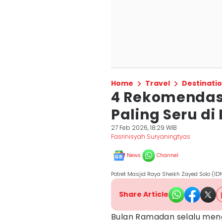
Home
Travel
Destinati
4 Rekomendas
Paling Seru di
27 Feb 2026, 18:29 WIB
Fasrinisyah Suryaningtyas
News
Channel
Potret Masjid Raya Sheikh Zayed Solo (I
Share Article
Bulan Ramadan selalu men