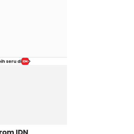
ih seru di
from IDN