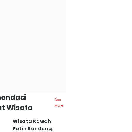
endasi
See
t Wisata
More
Wisata Kawah
Putih Bandung: