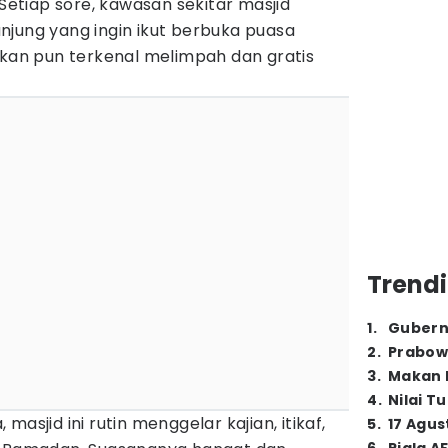
 Setiap sore, kawasan sekitar masjid
njung yang ingin ikut berbuka puasa
ikan pun terkenal melimpah dan gratis
Trendi
1
.
Gubern
2
.
Prabow
3
.
Makan B
4
.
Nilai T
asjid ini rutin menggelar kajian, itikaf,
5
.
17 Agus