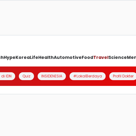
ch
Hype
Korea
Life
Health
Automotive
Food
Travel
Science
Me
 di IDN
Quiz
INSIDENESIA
#LokalBerdaya
Profil Dokter