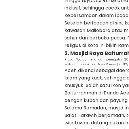
hingga
qiyamul lail
selama 
inklusif, sehingga cocok u
kebersamaan dalam ibada
Setelah beribadah di sini, 
kawasan Malioboro atau me
sahur dan berbuka puasa.
religius di kota ini bikin 
2. Masjid Raya Baitur
Ribuan Warga menghadiri peringatan 20 
Baiturrahman Banda Aceh, Kamis (26/12/2
Aceh dikenal sebagai daer
Islam yang kuat, sehingga 
khusyuk. Salah satu ikon ya
Baiturrahman di Banda Aceh
dengan kubah dan payung hi
Selama Ramadan, masjid ini
Salat Tarawih berjamaah, t
wisatawan datang bukan ha