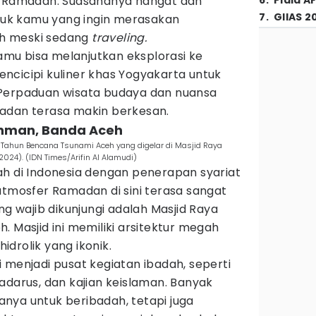
Ramadan. Suasananya hangat dan
6
.
Piala A
7
.
GIIAS 2
ntuk kamu yang ingin merasakan
h meski sedang
traveling.
kamu bisa melanjutkan eksplorasi ke
ncicipi kuliner khas Yogyakarta untuk
 Perpaduan wisata budaya dan nuansa
Ramadan terasa makin berkesan.
rahman, Banda Aceh
Tahun Bencana Tsunami Aceh yang digelar di Masjid Raya
024). (IDN Times/Arifin Al Alamudi)
ah di Indonesia dengan penerapan syariat
atmosfer Ramadan di sini terasa sangat
ng wajib dikunjungi adalah Masjid Raya
. Masjid ini memiliki arsitektur megah
drolik yang ikonik.
 menjadi pusat kegiatan ibadah, seperti
adarus, dan kajian keislaman. Banyak
nya untuk beribadah, tetapi juga