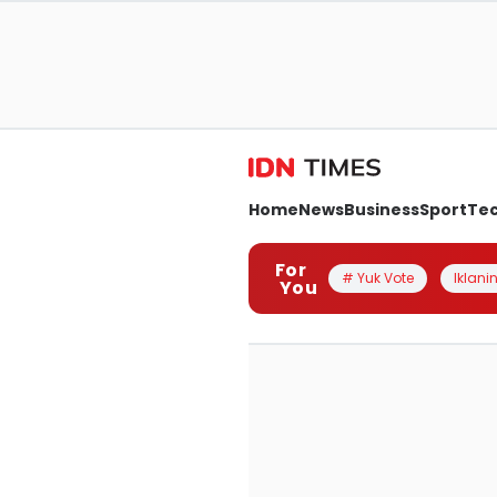
Home
News
Business
Sport
Te
For
# Yuk Vote
Iklanin
You