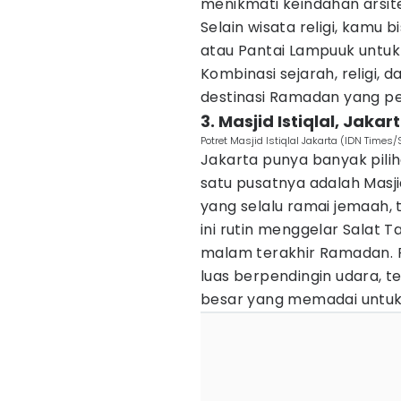
menikmati keindahan arsit
Selain wisata religi, kam
atau Pantai Lampuuk untu
Kombinasi sejarah, religi,
destinasi Ramadan yang p
3. Masjid Istiqlal, Jakar
Potret Masjid Istiqlal Jakarta (IDN Times
Jakarta punya banyak pili
satu pusatnya adalah Masjid
yang selalu ramai jemaah, 
ini rutin menggelar Salat Ta
malam terakhir Ramadan. Fa
luas berpendingin udara, t
besar yang memadai untuk