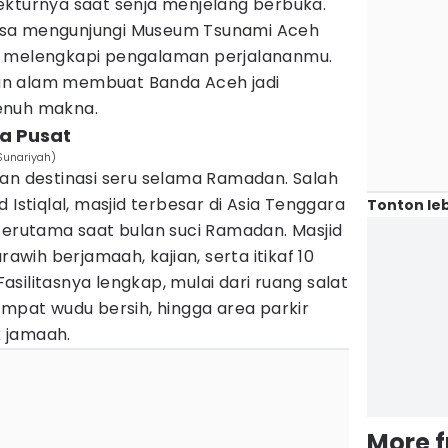
ekturnya saat senja menjelang berbuka.
u bisa mengunjungi Museum Tsunami Aceh
k melengkapi pengalaman perjalananmu.
 dan alam membuat Banda Aceh jadi
enuh makna.
ta Pusat
/Sunariyah)
han destinasi seru selama Ramadan. Salah
 Istiqlal, masjid terbesar di Asia Tenggara
Tonton leb
terutama saat bulan suci Ramadan. Masjid
rawih berjamaah, kajian, serta itikaf 10
silitasnya lengkap, mulai dari ruang salat
empat wudu bersih, hingga area parkir
 jamaah.
More 