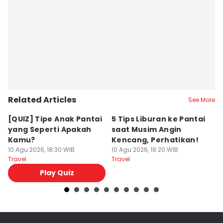
Related Articles
See More
[QUIZ] Tipe Anak Pantai
5 Tips Liburan ke Pantai
4
yang Seperti Apakah
saat Musim Angin
S
Kamu?
Kencang, Perhatikan!
N
10 Agu 2026, 18:30 WIB
10 Agu 2026, 18:20 WIB
10
Travel
Travel
Tr
Play Quiz