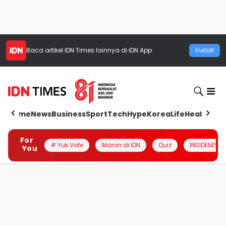
Baca artikel
IDN Times
lainnya di IDN App
Install
Home
News
Business
Sport
Tech
Hype
Korea
Life
Health
Aut
For
# Yuk Vote
Iklanin di IDN
Quiz
INSIDENESIA
You