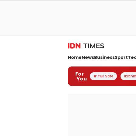
Home
News
Business
Sport
Te
For
# Yuk Vote
Iklanin
You