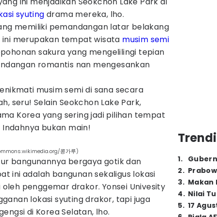
ang ini menjadikan Seokchon Lake Park di
kasi syuting
drama mereka, lho.
yang memiliki pemandangan latar belakang
 ini merupakan tempat wisata
musim semi
pohonan sakura yang mengelilingi tepian
ndangan romantis nan mengesankan
menikmati musim semi di sana secara
h, seru! Selain Seokchon Lake Park,
drama Korea yang sering jadi pilihan tempat
. Indahnya bukan main!
Trendi
n (commons.wikimedia.org/콩가루)
1
.
Gubern
ktur bangunannya bergaya gotik dan
2
.
Prabow
 ini adalah bangunan sekaligus lokasi
3
.
Makan B
li oleh penggemar drakor. Yonsei Univesity
4
.
Nilai T
anan lokasi syuting drakor, tapi juga
5
.
17 Agus
engsi di Korea Selatan, lho.