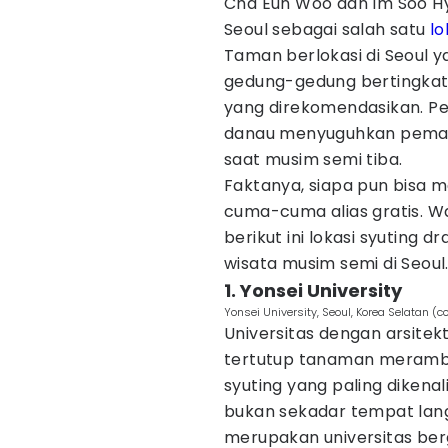
Cha Eun Woo dan Im Soo Hy
Seoul sebagai salah satu
lo
Taman berlokasi di Seoul 
gedung-gedung bertingkat
yang direkomendasikan. Pe
danau menyuguhkan pema
saat musim semi tiba.
Faktanya, siapa pun bisa 
cuma-cuma alias gratis. Wa
berikut ini lokasi syuting 
wisata musim semi di Seoul
1. Yonsei University
Yonsei University, Seoul, Korea Selata
Universitas dengan arsite
tertutup tanaman merambat
syuting yang paling dikena
bukan sekadar tempat langg
merupakan universitas berg