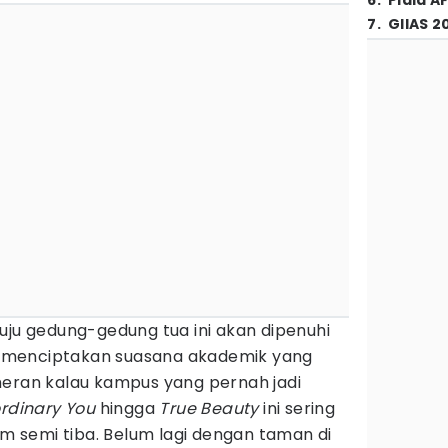
6
.
Piala A
7
.
GIIAS 2
uju gedung-gedung tua ini akan dipenuhi
 menciptakan suasana akademik yang
heran kalau kampus yang pernah jadi
ordinary You
hingga
True Beauty
ini sering
im semi tiba. Belum lagi dengan taman di