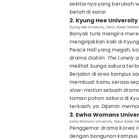
sekitarnya yang berubah w
betah di sana!
2. Kyung Hee University
Kyung Hee University, Seoul, Korea Selat
Banyak turis mengira mere
menginjakkan kaki di Kyun
Peace Hall yang megah, kam
drama
Goblin: The Lonely 
melihat bunga sakura terbai
Berjalan di area kampus s
membuat kamu serasa sepe
slow-motion
sebuah drama 
taman pohon sakura di Kyu
terkasih, ya. Dijamin
memor
3. Ewha Womans Univer
Ewha Womans University, Seoul, Korea S
Penggemar drama Korea
H
dengan bangunan kampus ya