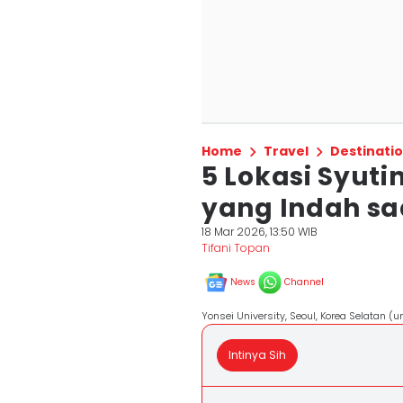
Home
Travel
Destinati
5 Lokasi Syuti
yang Indah sa
18 Mar 2026, 13:50 WIB
Tifani Topan
News
Channel
Yonsei University, Seoul, Korea Selatan 
Intinya Sih