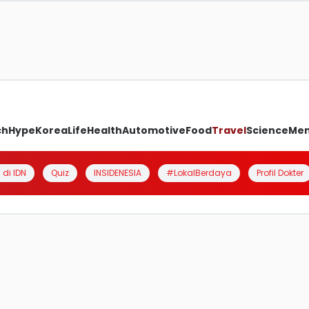
ch
Hype
Korea
Life
Health
Automotive
Food
Travel
Science
Me
 di IDN
Quiz
INSIDENESIA
#LokalBerdaya
Profil Dokter