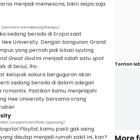
arna menjadi memesona, bikin siapa saja
an (commons.wikimedia.org/Kikolipu)
ka sedang berada di Eropa saat
g Hee University. Dengan bangunan Grand
pus yang pernah jadi lokasi syuting
and Great God
ini menjadi salah satu
spot
Tonton leb
k di Seoul, lho.
aat kelopak sakura berguguran akan
rti sedang berada di dalam adegan
romantis. Pastikan kamu menjelajahi
ng Hee University bersama orang
able!
sity
elatan (unsplash.com/Pond Juprasong)
ospital Playlist,
kamu pasti gak asing
More 
ng disulap menjadi rumah sakit ini, kan?