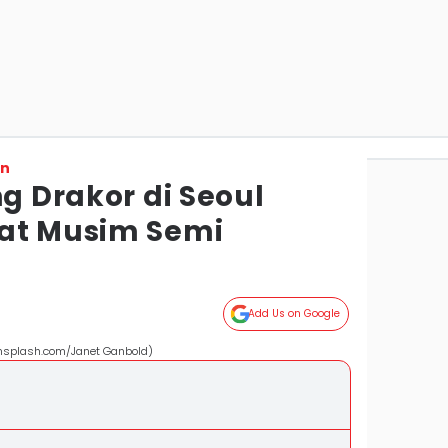
on
ng Drakor di Seoul
at Musim Semi
Add Us on Google
(unsplash.com/Janet Ganbold)