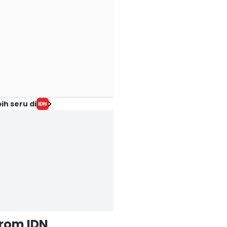
ih seru di
from IDN