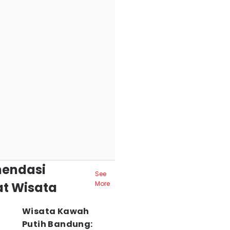
endasi
See
t Wisata
More
Wisata Kawah
Putih Bandung: