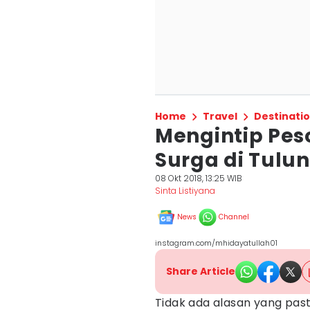
Home
Travel
Destinati
Mengintip Pes
Surga di Tul
08 Okt 2018, 13:25 WIB
Sinta Listiyana
News
Channel
instagram.com/mhidayatullah01
Share Article
Tidak ada alasan yang pasti