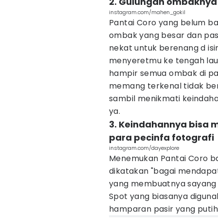
2. Gulungan ombaknya
instagram.com/mahen_gokil
Pantai Coro yang belum ban
ombak yang besar dan pas
nekat untuk berenang d is
menyeretmu ke tengah laut
hampir semua ombak di pan
memang terkenal tidak bers
sambil menikmati keindah
ya.
3. Keindahannya bisa m
para pecinfa fotografi
instagram.com/dayexplore
Menemukan Pantai Coro ba
dikatakan "bagai mendapat
yang membuatnya sayang u
Spot yang biasanya diguna
hamparan pasir yang putih 