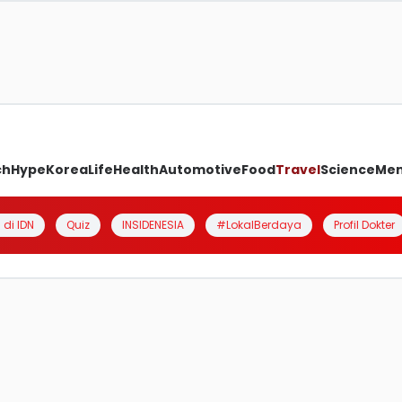
ch
Hype
Korea
Life
Health
Automotive
Food
Travel
Science
Me
 di IDN
Quiz
INSIDENESIA
#LokalBerdaya
Profil Dokter