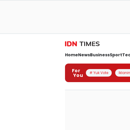
Home
News
Business
Sport
Te
For
# Yuk Vote
Iklanin
You