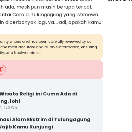
h ada, meskipun masih berupa terpal.
antai Coro di Tulungagung yang istimewa.
n diperbanyak lagi, ya. Jadi, apakah kamu
munity writers and has been carefully reviewed by our
de the most accurate and reliable information, ensuring
ity, and trustworthiness.
7 Wisata Religi ini Cuma Ada di
g, loh!
, 11:20 WIB
inasi Alam Ekstrim di Tulungagung
ajib Kamu Kunjungi