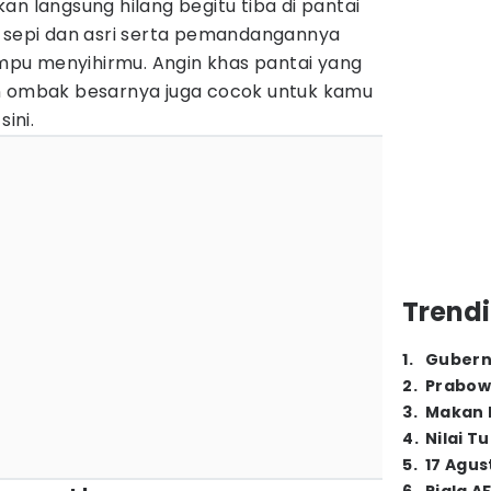
an langsung hilang begitu tiba di pantai
h sepi dan asri serta pemandangannya
pu menyihirmu. Angin khas pantai yang
n ombak besarnya juga cocok untuk kamu
sini.
Trendi
1
.
Gubern
2
.
Prabow
3
.
Makan B
4
.
Nilai T
5
.
17 Agus