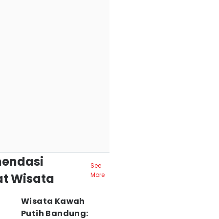
endasi
See
t Wisata
More
Wisata Kawah
Putih Bandung: