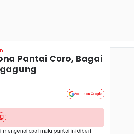
on
ona Pantai Coro, Bagai
ungagung
Add Us on Google
 mengenai asal mula pantai ini diberi