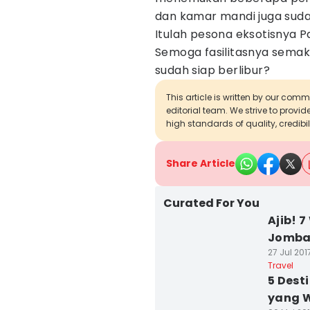
dan kamar mandi juga suda
Itulah pesona eksotisnya P
Semoga fasilitasnya semaki
sudah siap berlibur?
This article is written by our com
editorial team. We strive to provi
high standards of quality, credibil
Share Article
Curated For You
Ajib! 
Jomban
27 Jul 2017
Travel
5 Dest
yang W