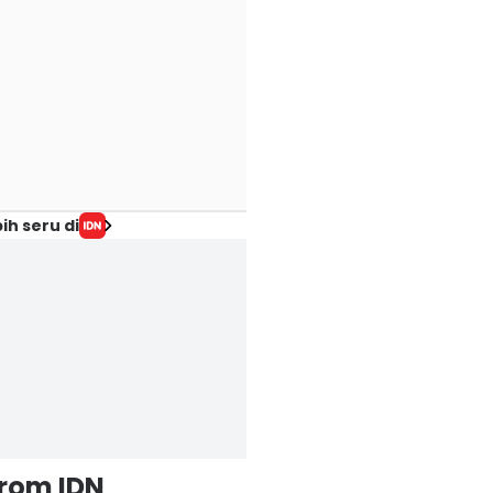
ih seru di
from IDN