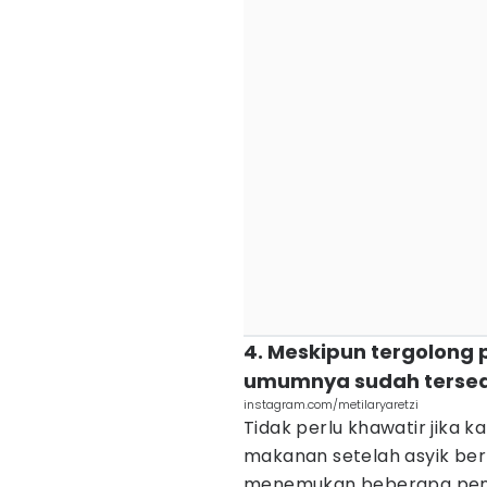
4. Meskipun tergolong p
umumnya sudah terse
instagram.com/metilaryaretzi
Tidak perlu khawatir jika 
makanan setelah asyik berm
menemukan beberapa penju