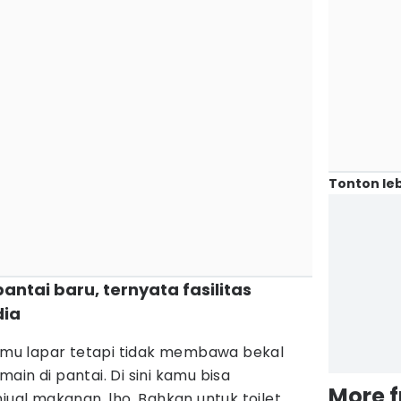
Tonton leb
antai baru, ternyata fasilitas
dia
kamu lapar tetapi tidak membawa bekal
ain di pantai. Di sini kamu bisa
More 
al makanan, lho. Bahkan untuk toilet