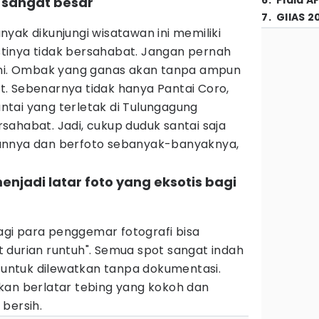
6
.
Piala A
 sangat besar
7
.
GIIAS 2
yak dikunjungi wisatawan ini memiliki
tinya tidak bersahabat. Jangan pernah
ini. Ombak yang ganas akan tanpa ampun
. Sebenarnya tidak hanya Pantai Coro,
tai yang terletak di Tulungagung
ahabat. Jadi, cukup duduk santai saja
annya dan berfoto sebanyak-banyaknya,
enjadi latar foto yang eksotis bagi
gi para penggemar fotografi bisa
 durian runtuh". Semua spot sangat indah
ntuk dilewatkan tanpa dokumentasi.
kan berlatar tebing yang kokoh dan
bersih.