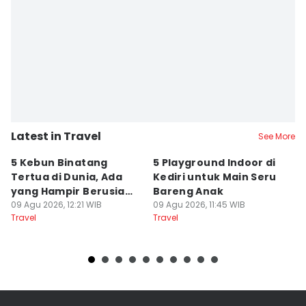
Latest in Travel
See More
5 Kebun Binatang
5 Playground Indoor di
It
Tertua di Dunia, Ada
Kediri untuk Main Seru
R
yang Hampir Berusia
Bareng Anak
R
Tiga Abad!
09 Agu 2026, 12:21 WIB
09 Agu 2026, 11:45 WIB
09
Travel
Travel
Tr