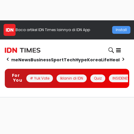
Baca artikel
IDN Times
lainnya di IDN App
Install
Home
News
Business
Sport
Tech
Hype
Korea
Life
Health
Aut
For
# Yuk Vote
Iklanin di IDN
Quiz
INSIDENESIA
You