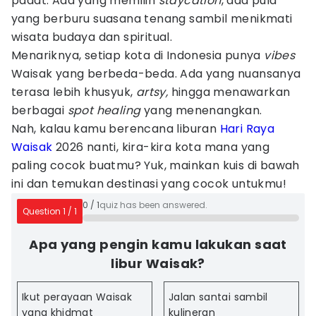
padat. Ada yang memilih
staycation
, ada pula
yang berburu suasana tenang sambil menikmati
wisata budaya dan spiritual.
Menariknya, setiap kota di Indonesia punya
vibes
Waisak yang berbeda-beda. Ada yang nuansanya
terasa lebih khusyuk,
artsy,
hingga menawarkan
berbagai
spot healing
yang menenangkan.
Nah, kalau kamu berencana liburan
Hari Raya
Waisak
2026 nanti, kira-kira kota mana yang
paling cocok buatmu? Yuk, mainkan kuis di bawah
ini dan temukan destinasi yang cocok untukmu!
0
/
1
quiz has been answered.
Question
1
/
1
Apa yang pengin kamu lakukan saat
libur Waisak?
Ikut perayaan Waisak
Jalan santai sambil
yang khidmat
kulineran