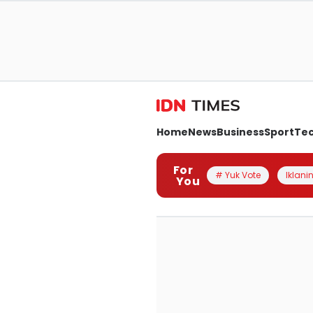
Home
News
Business
Sport
Te
For
# Yuk Vote
Iklanin
You