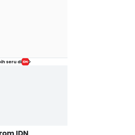
ih seru di
from IDN