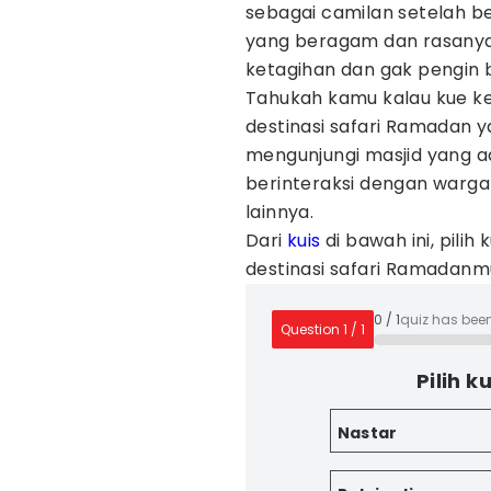
sebagai camilan setelah be
yang beragam dan rasanya
ketagihan dan gak pengin 
Tahukah kamu kalau kue ke
destinasi safari Ramadan 
mengunjungi masjid yang ada
berinteraksi dengan warga
lainnya.
Dari
kuis
di bawah ini, pili
destinasi safari Ramadanmu
0
/
1
quiz has bee
Question
1
/
1
Pilih k
Nastar