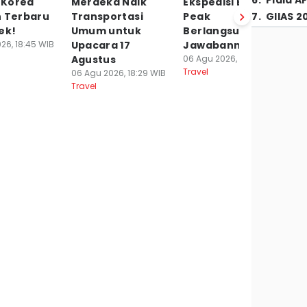
6
.
Piala A
Korea
Merdeka Naik
Ekspedisi Broad
Ek
n Terbaru
Transportasi
Peak
7
.
GIIAS 2
I
ek!
Umum untuk
Berlangsung? Ini
T
26, 18:45 WIB
Upacara 17
Jawabannya!
L
Agustus
06 Agu 2026, 16:45 WIB
06
Travel
Tr
06 Agu 2026, 18:29 WIB
Travel