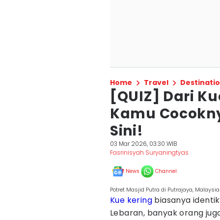
Home
Travel
Destinati
[QUIZ] Dari Ku
Kamu Cocokny
Sini!
03 Mar 2026, 03:30 WIB
Fasrinisyah Suryaningtyas
News
Channel
Potret Masjid Putra di Putrajaya, Malays
Kue kering
biasanya identik
Lebaran, banyak orang ju