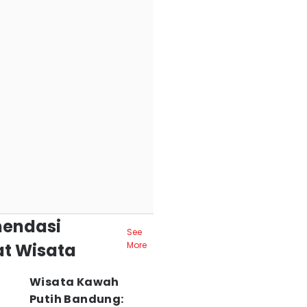
endasi
See
t Wisata
More
Wisata Kawah
Putih Bandung: