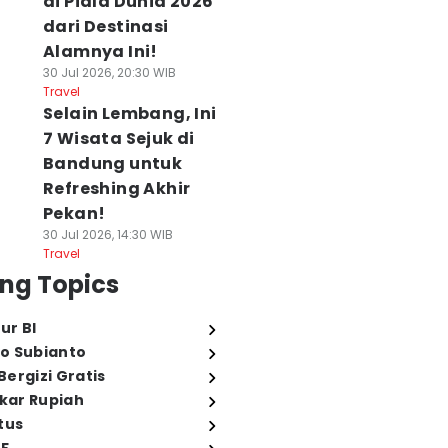
di Piala Dunia 2026
dari Destinasi
Alamnya Ini!
30 Jul 2026, 20:30 WIB
Travel
Selain Lembang, Ini
7 Wisata Sejuk di
Bandung untuk
Refreshing Akhir
Pekan!
30 Jul 2026, 14:30 WIB
Travel
ng Topics
ur BI
o Subianto
ergizi Gratis
ukar Rupiah
tus
 Kota Pelabuhan
American Airlines
Kalender Event