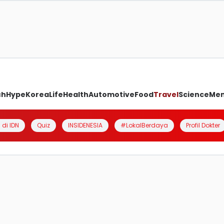
ch
Hype
Korea
Life
Health
Automotive
Food
Travel
Science
Me
 di IDN
Quiz
INSIDENESIA
#LokalBerdaya
Profil Dokter