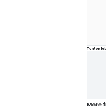
Tonton leb
More 