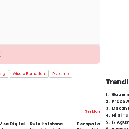
ing
Wisata Ramadan
Divert me
Trendi
1
.
Gubern
2
.
Prabow
3
.
Makan B
See More
4
.
Nilai T
5
.
17 Agus
Visa Digital
Rute ke Istana
Berapa Lama
5